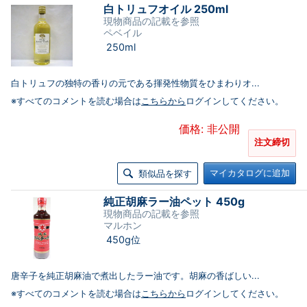
白トリュフオイル 250ml
現物商品の記載を参照
ペベイル
250ml
白トリュフの独特の香りの元である揮発性物質をひまわりオ...
※すべてのコメントを読む場合は
こちらから
ログインしてください。
価格: 非公開
注文締切
マイカタログに追加
類似品を探す
純正胡麻ラー油ペット 450g
現物商品の記載を参照
マルホン
450g位
唐辛子を純正胡麻油で煮出したラー油です。胡麻の香ばしい...
※すべてのコメントを読む場合は
こちらから
ログインしてください。