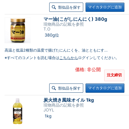
マイカタログに追加
類似品を探す
マー油(こがしにんにく) 380g
現物商品の記載を参照
T.O
380g位
高温と低温2種類の温度で揚げたにんにくを、油とともにす...
※すべてのコメントを読む場合は
こちらから
ログインしてください。
価格: 非公開
注文締切
マイカタログに追加
類似品を探す
炭火焼き風味オイル 1kg
現物商品の記載を参照
JOYL
1kg