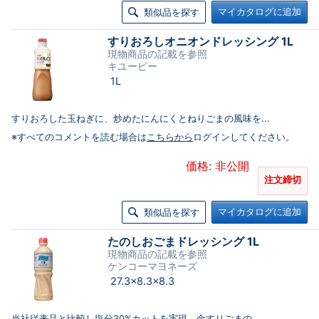
マイカタログに追加
類似品を探す
すりおろしオニオンドレッシング 1L
現物商品の記載を参照
キユーピー
1L
すりおろした玉ねぎに、炒めたにんにくとねりごまの風味を...
※すべてのコメントを読む場合は
こちらから
ログインしてください。
価格: 非公開
注文締切
マイカタログに追加
類似品を探す
たのしおごまドレッシング 1L
現物商品の記載を参照
ケンコーマヨネーズ
27.3×8.3×8.3
当社従来品と比較し塩分30%カットを実現。金すりごまの...