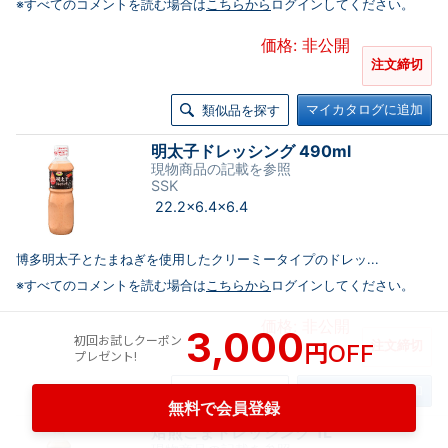
※すべてのコメントを読む場合は
こちらから
ログインしてください。
価格: 非公開
注文締切
マイカタログに追加
類似品を探す
明太子ドレッシング 490ml
現物商品の記載を参照
SSK
22.2×6.4×6.4
博多明太子とたまねぎを使用したクリーミータイプのドレッ...
※すべてのコメントを読む場合は
こちらから
ログインしてください。
価格: 非公開
3,000
初回お試しクーポン
円
注文締切
OFF
プレゼント!
マイカタログに追加
類似品を探す
無料で会員登録
焙煎ごまドレッシング 1L