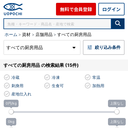
無料で会員登録
ログイン
ホーム
資材
店舗用品
すべての厨房用品
すべての厨房用品
絞り込み条件
すべての厨房用品 の検索結果 (15件)
冷蔵
冷凍
常温
刺身用
生食可
加熱用
産地仕入れ
0円/kg
上限なし
0kg
上限なし