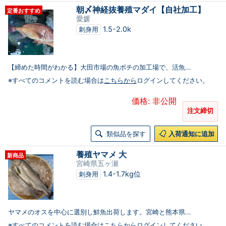
朝〆神経抜養殖マダイ【自社加工】
定番おすすめ
愛媛
1.5-2.0k
刺身用
【締めた時間がわかる】大田市場の魚ポチの加工場で、活魚...
※すべてのコメントを読む場合は
こちらから
ログインしてください。
価格: 非公開
注文締切
類似品を探す
入荷通知に追加
養殖ヤマメ 大
新商品
宮崎県五ヶ瀬
1.4-1.7kg位
刺身用
ヤマメのオスを中心に選別し鮮魚出荷します。宮崎と熊本県...
※すべてのコメントを読む場合は
こちらから
ログインしてください。