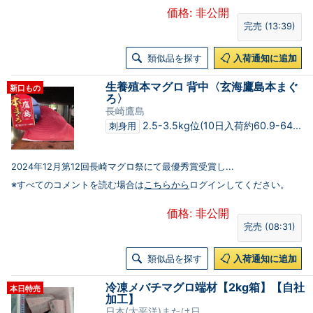
価格: 非公開
完売 (13:39)
類似品を探す
入荷通知に追加
生養殖本マグロ 背中〈玄海鷹島本まぐ
新口もの
ろ〉
長崎鷹島
2.5-3.5kg位(10日入荷約60.9-64...
刺身用
2024年12月第12回長崎マグロ祭にて最優秀賞受賞し...
※すべてのコメントを読む場合は
こちらから
ログインしてください。
価格: 非公開
完売 (08:31)
類似品を探す
入荷通知に追加
冷凍メバチマグロ端材【2kg箱】【自社
本日特売
加工】
日本(太平洋)または日...