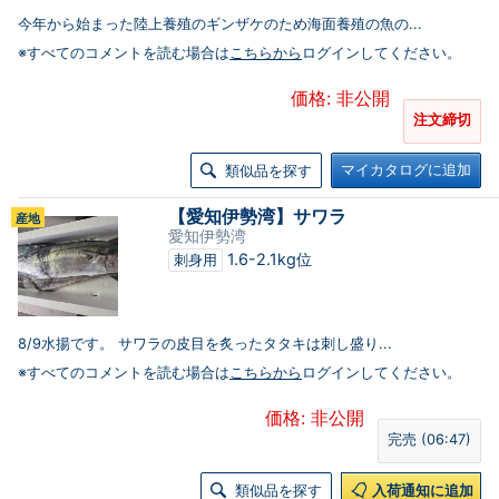
今年から始まった陸上養殖のギンザケのため海面養殖の魚の...
※すべてのコメントを読む場合は
こちらから
ログインしてください。
価格: 非公開
注文締切
マイカタログに追加
類似品を探す
【愛知伊勢湾】サワラ
産地
愛知伊勢湾
1.6-2.1kg位
刺身用
8/9水揚です。 サワラの皮目を炙ったタタキは刺し盛り...
※すべてのコメントを読む場合は
こちらから
ログインしてください。
価格: 非公開
完売 (06:47)
類似品を探す
入荷通知に追加