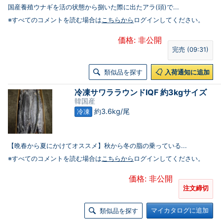
国産養殖ウナギを活の状態から捌いた際に出たアラ(頭)で...
※すべてのコメントを読む場合は
こちらから
ログインしてください。
価格: 非公開
完売 (09:31)
類似品を探す
入荷通知に追加
冷凍サワララウンドIQF 約3kgサイズ
韓国産
約3.6kg/尾
冷凍
【晩春から夏にかけてオススメ】秋から冬の脂の乗っている...
※すべてのコメントを読む場合は
こちらから
ログインしてください。
価格: 非公開
注文締切
マイカタログに追加
類似品を探す