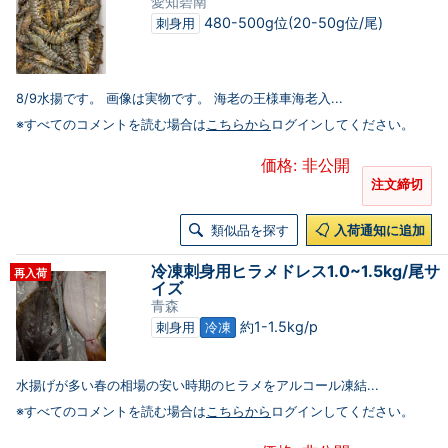
愛知碧南
480-500g位(20-50g位/尾)
刺身用
8/9水揚です。 画像は実物です。 海老の王様車海老入...
※すべてのコメントを読む場合は
こちらから
ログインしてください。
価格: 非公開
注文締切
類似品を探す
入荷通知に追加
冷凍刺身用ヒラメドレス1.0~1.5kg/尾サ
再入荷
イズ
青森
約1-1.5kg/p
刺身用
冷凍
水揚げが多い春の相場の安い時期のヒラメをアルコール凍結...
※すべてのコメントを読む場合は
こちらから
ログインしてください。