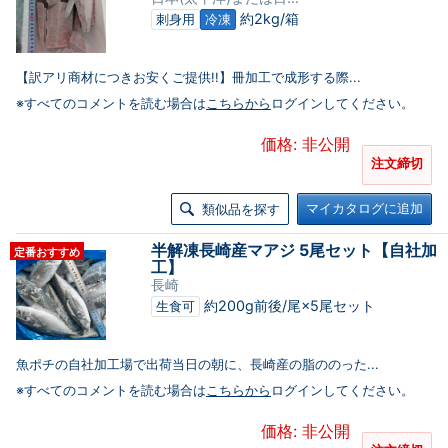
約2kg/箱
刺身用
冷凍
【訳アリ商材につきお安くご提供!!】冊加工で成形する際...
※すべてのコメントを読む場合は
こちらから
ログインしてください。
価格: 非公開
注文締切
マイカタログに追加
類似品を探す
半解凍長崎産マアジ 5尾セット【自社加
定番おすすめ
工】
長崎
約200g前後/尾×5尾セット
生食可
魚ポチの自社加工場で出荷当日の朝に、長崎産の脂ののった...
※すべてのコメントを読む場合は
こちらから
ログインしてください。
価格: 非公開