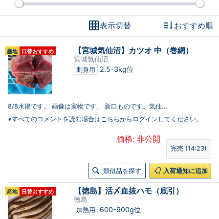
表示切替
おすすめ順
【宮城気仙沼】カツオ 中（巻網）
産地
日替おすすめ
宮城気仙沼
2.5-3kg位
刺身用
8/8水揚です。 画像は実物です。 新口ものです。気仙...
※すべてのコメントを読む場合は
こちらから
ログインしてください。
価格: 非公開
完売 (14:23)
類似品を探す
入荷通知に追加
【徳島】活〆血抜ハモ（底引）
産地
日替おすすめ
徳島
600-900g位
加熱用