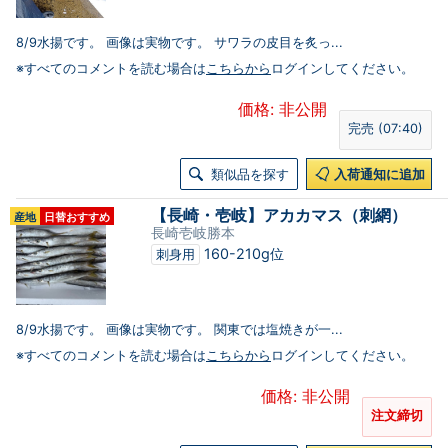
8/9水揚です。 画像は実物です。 サワラの皮目を炙っ...
※すべてのコメントを読む場合は
こちらから
ログインしてください。
価格: 非公開
完売 (07:40)
類似品を探す
入荷通知に追加
【長崎・壱岐】アカカマス（刺網）
産地
日替おすすめ
長崎壱岐勝本
160-210g位
刺身用
8/9水揚です。 画像は実物です。 関東では塩焼きが一...
※すべてのコメントを読む場合は
こちらから
ログインしてください。
価格: 非公開
注文締切