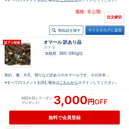
価格: 非公開
注文締切
マイカタログに追加
類似品を探す
オマール 訳あり品
訳アリ特価
カナダ
380-580g位
加熱用
割れ、傷、片爪、弱りなど訳ありのオマールです。その分非...
※すべてのコメントを読む場合は
こちらから
ログインしてください。
価格: 非公開
3,000
初回お試しクーポン
円
OFF
完売 (07:34)
プレゼント!
マイカタログに追加
類似品を探す
無料で会員登録
【神奈川小田原】マサバ 中（定置）
産地
日替おすすめ