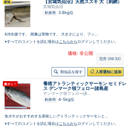
【宮城気仙沼】天然スズキ 大（刺網）
産地
宮城気仙沼
3.8kg位
刺身用
8/8水揚です。 画像は実物です。 大きさにより、フッ...
※すべてのコメントを読む場合は
こちらから
ログインしてください。
価格: 非公開
完売 (06:32)
類似品を探す
入荷通知に追加
養殖アトランティックサーモン セミドレ
激オシ！
ス デンマーク領フェロー諸島産
デンマーク領フェロー諸...
4-5kg位
刺身用
魚ポチがおすすめする美味しいアトランティックサーモンと...
※すべてのコメントを読む場合は
こちらから
ログインしてください。