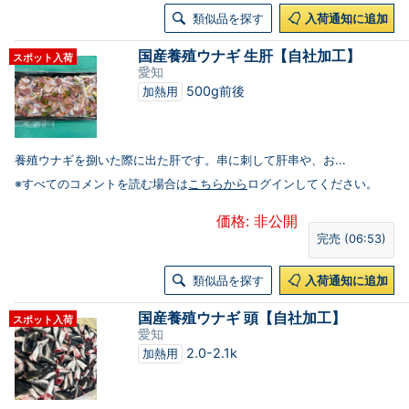
類似品を探す
入荷通知に追加
国産養殖ウナギ 生肝【自社加工】
スポット入荷
愛知
500g前後
加熱用
養殖ウナギを捌いた際に出た肝です。串に刺して肝串や、お...
※すべてのコメントを読む場合は
こちらから
ログインしてください。
価格: 非公開
完売 (06:53)
類似品を探す
入荷通知に追加
国産養殖ウナギ 頭【自社加工】
スポット入荷
愛知
2.0-2.1k
加熱用