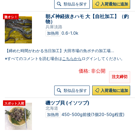
類似品を探す
入荷通知に追加
朝〆神経抜きハモ 大【自社加工】（釣
激オシ！
物）
兵庫淡路
0.6-1.0k
加熱用
【締めた時間がわかる当日加工】大田市場の魚ポチの加工場...
※すべてのコメントを読む場合は
こちらから
ログインしてください。
価格: 非公開
注文締切
類似品を探す
入荷通知に追加
磯ツブ貝 (イソツブ)
スポット入荷
北海道
450-500g前後(1個20-50g程度)
加熱用