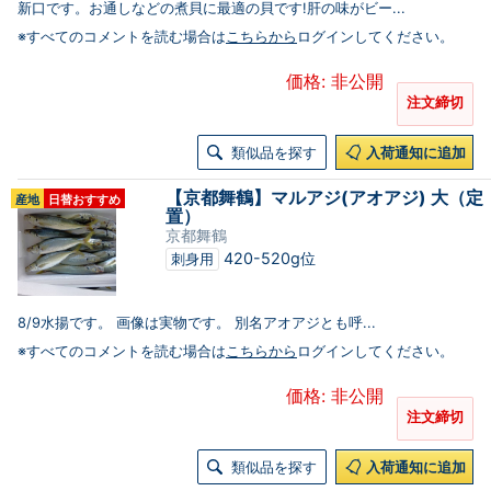
新口です。お通しなどの煮貝に最適の貝です!肝の味がビー...
※すべてのコメントを読む場合は
こちらから
ログインしてください。
価格: 非公開
注文締切
類似品を探す
入荷通知に追加
【京都舞鶴】マルアジ(アオアジ) 大（定
産地
日替おすすめ
置）
京都舞鶴
420-520g位
刺身用
8/9水揚です。 画像は実物です。 別名アオアジとも呼...
※すべてのコメントを読む場合は
こちらから
ログインしてください。
価格: 非公開
注文締切
類似品を探す
入荷通知に追加