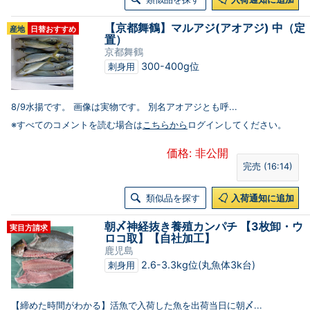
【京都舞鶴】マルアジ(アオアジ) 中（定
産地
日替おすすめ
置）
京都舞鶴
300-400g位
刺身用
8/9水揚です。 画像は実物です。 別名アオアジとも呼...
※すべてのコメントを読む場合は
こちらから
ログインしてください。
価格: 非公開
完売 (16:14)
類似品を探す
入荷通知に追加
朝〆神経抜き養殖カンパチ 【3枚卸・ウ
実目方請求
ロコ取】【自社加工】
鹿児島
2.6-3.3kg位(丸魚体3k台)
刺身用
【締めた時間がわかる】活魚で入荷した魚を出荷当日に朝〆...