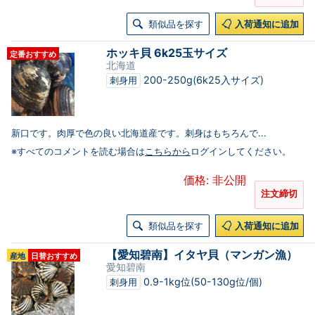
類似品を探す
入荷通知に追加
ホッキ貝 6k25玉サイズ
定番おすすめ
北海道
200-250g(6k25入サイズ)
刺身用
新口です。肉厚で色の良い北海道産です。刺身はもちろんで...
※すべてのコメントを読む場合は
こちらから
ログインしてください。
価格: 非公開
注文締切
類似品を探す
入荷通知に追加
【愛知碧南】イタヤ貝（マンガン漁）
産地
日替おすすめ
愛知碧南
0.9-1kg位(50-130g位/個)
刺身用