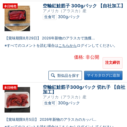
空輸紅鮭筋子 300gパック 【自社加工】
本日特売
アメリカ（アラスカ）産
300gパック
生食可
【賞味期限8月29日】 2026年新物のアラスカで漁獲...
※すべてのコメントを読む場合は
こちらから
ログインしてください。
価格: 非公開
注文締切
マイカタログに追加
類似品を探す
空輸紅鮭筋子300gパック 切れ子 【自社
本日特売
加工】
アメリカ（アラスカ）産
300gパック
生食可
【賞味期限9月5日】 2026年新物のアラスカのカッパ...
※すべてのコメントを読む場合は
こちらから
ログインしてください。