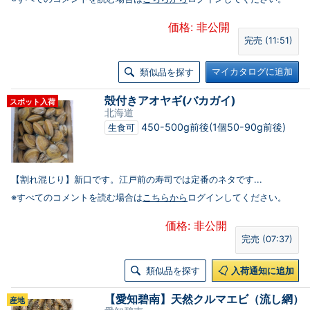
価格: 非公開
完売 (11:51)
マイカタログに追加
類似品を探す
殻付きアオヤギ(バカガイ)
スポット入荷
北海道
450-500g前後(1個50-90g前後)
生食可
【割れ混じり】新口です。江戸前の寿司では定番のネタです...
※すべてのコメントを読む場合は
こちらから
ログインしてください。
価格: 非公開
完売 (07:37)
類似品を探す
入荷通知に追加
【愛知碧南】天然クルマエビ（流し網）
産地