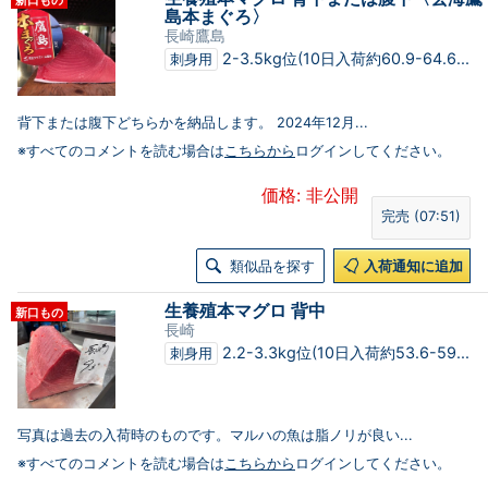
新口もの
島本まぐろ〉
長崎鷹島
2-3.5kg位(10日入荷約60.9-64.6...
刺身用
背下または腹下どちらかを納品します。 2024年12月...
※すべてのコメントを読む場合は
こちらから
ログインしてください。
価格: 非公開
完売 (07:51)
類似品を探す
入荷通知に追加
生養殖本マグロ 背中
新口もの
長崎
2.2-3.3kg位(10日入荷約53.6-59...
刺身用
写真は過去の入荷時のものです。マルハの魚は脂ノリが良い...
※すべてのコメントを読む場合は
こちらから
ログインしてください。