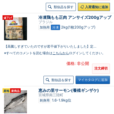
類似品を探す
入荷通知に追加
冷凍鶏もも正肉 アンサイズ200gアップ
値下げ
ブラジル
2kg(1枚200gアップ)
加熱用
冷凍
【高騰しすぎていたのですが若干値下がりいたしました】定...
※すべてのコメントを読む場合は
こちらから
ログインしてください。
価格: 非公開
注文締切
マイカタログに追加
類似品を探す
恵みの里サーモン(養殖ギンザケ)
産地
新商品
宮城県南三陸町
1.6-1.9kg位
刺身用