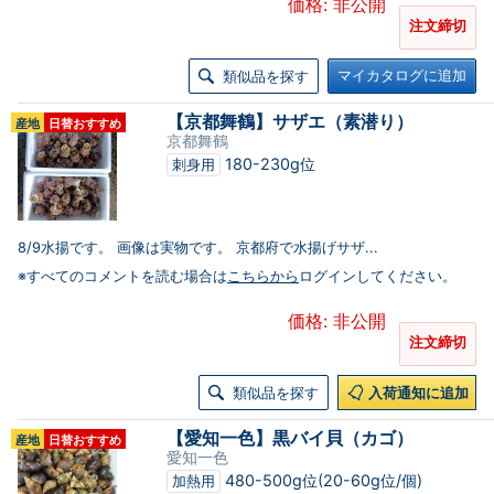
価格: 非公開
注文締切
マイカタログに追加
類似品を探す
【京都舞鶴】サザエ（素潜り）
産地
日替おすすめ
京都舞鶴
180-230g位
刺身用
8/9水揚です。 画像は実物です。 京都府で水揚げサザ...
※すべてのコメントを読む場合は
こちらから
ログインしてください。
価格: 非公開
注文締切
類似品を探す
入荷通知に追加
【愛知一色】黒バイ貝（カゴ）
産地
日替おすすめ
愛知一色
480-500g位(20-60g位/個)
加熱用