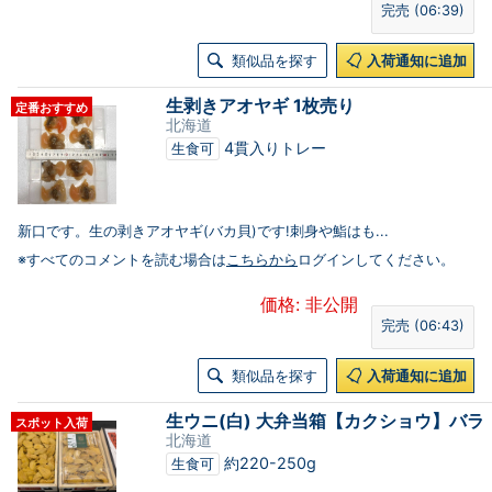
完売 (06:39)
類似品を探す
入荷通知に追加
生剥きアオヤギ 1枚売り
定番おすすめ
北海道
4貫入りトレー
生食可
新口です。生の剥きアオヤギ(バカ貝)です!刺身や鮨はも...
※すべてのコメントを読む場合は
こちらから
ログインしてください。
価格: 非公開
完売 (06:43)
類似品を探す
入荷通知に追加
生ウニ(白) 大弁当箱【カクショウ】バラ
スポット入荷
北海道
約220-250g
生食可