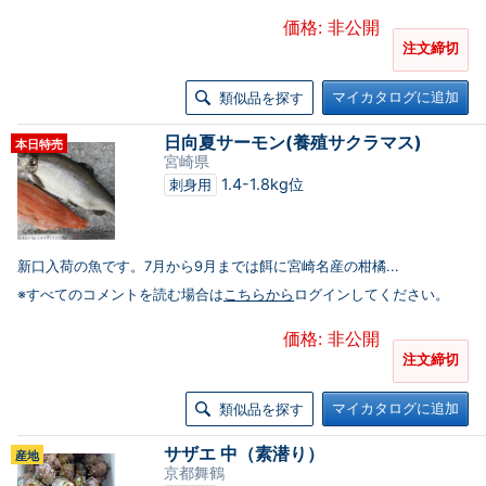
価格: 非公開
注文締切
マイカタログに追加
類似品を探す
日向夏サーモン(養殖サクラマス)
本日特売
宮崎県
1.4-1.8kg位
刺身用
新口入荷の魚です。7月から9月までは餌に宮崎名産の柑橘...
※すべてのコメントを読む場合は
こちらから
ログインしてください。
価格: 非公開
注文締切
マイカタログに追加
類似品を探す
サザエ 中（素潜り）
産地
京都舞鶴