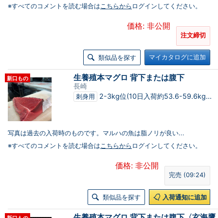
※すべてのコメントを読む場合は
こちらから
ログインしてください。
価格: 非公開
注文締切
マイカタログに追加
類似品を探す
生養殖本マグロ 背下または腹下
新口もの
長崎
2-3kg位(10日入荷約53.6-59.6kg...
刺身用
写真は過去の入荷時のものです。マルハの魚は脂ノリが良い...
※すべてのコメントを読む場合は
こちらから
ログインしてください。
価格: 非公開
完売 (09:24)
類似品を探す
入荷通知に追加
生養殖本マグロ 背下または腹下〈玄海鷹