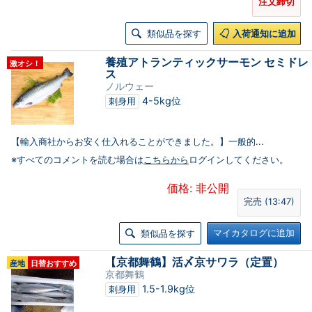
注文締切
類似品を探す
入荷通知に追加
養殖アトランティックサーモン セミドレ
激オシ！
ス
ノルウェー
4-5kg位
刺身用
【輸入商社からお安く仕入れることができました。】一般的...
※すべてのコメントを読む場合は
こちらから
ログインしてください。
価格: 非公開
完売 (13:47)
マイカタログに追加
類似品を探す
【京都舞鶴】活〆京サワラ（定置）
産地
日替おすすめ
京都舞鶴
1.5-1.9kg位
刺身用