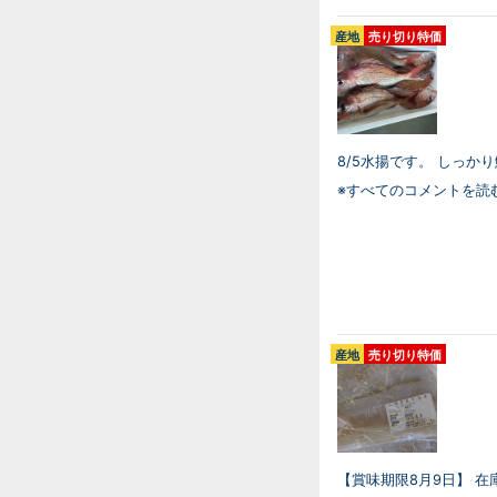
産地
売り切り特価
8/5水揚です。 しっか
※すべてのコメントを読
産地
売り切り特価
【賞味期限8月9日】 在