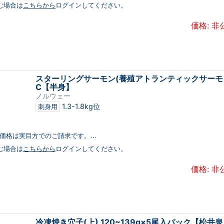
む場合は
こちらから
ログインしてください。
価格: 非
スターリングサーモン(養殖アトランティックサーモ
C【半身】
ノルウェー
1.3-1.8kg位
刺身用
【価格は実目方でのご請求です。...
む場合は
こちらから
ログインしてください。
価格: 非
冷凍焼き穴子(上) 120~139g×5尾入パック【松井