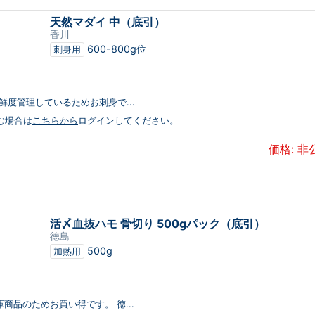
天然マダイ 中（底引）
香川
600-800g位
刺身用
り鮮度管理しているためお刺身で...
む場合は
こちらから
ログインしてください。
価格: 非
活〆血抜ハモ 骨切り 500gパック（底引）
徳島
500g
加熱用
庫商品のためお買い得です。 徳...