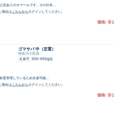
ど訳ありのオマールです。その分非...
む場合は
こちらから
ログインしてください。
価格: 非
ゴマサバ 中（定置）
神奈川小田原
500-650g位
生食可
り鮮度管理しているため生食可能...
む場合は
こちらから
ログインしてください。
価格: 非