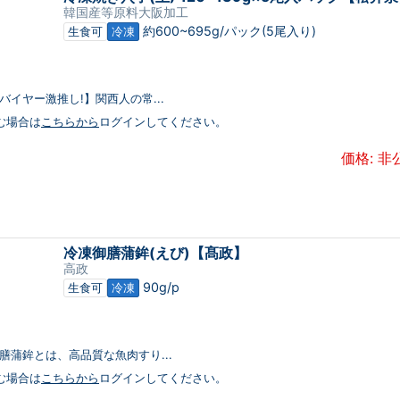
韓国産等原料大阪加工
約600~695g/パック(5尾入り)
生食可
冷凍
バイヤー激推し!】関西人の常...
む場合は
こちらから
ログインしてください。
価格: 非
冷凍御膳蒲鉾(えび)【髙政】
高政
90g/p
生食可
冷凍
御膳蒲鉾とは、高品質な魚肉すり...
む場合は
こちらから
ログインしてください。