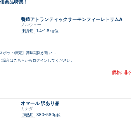
価商品特集！
養殖アトランティックサーモンフィーレトリムA
ノルウェー
1.4-1.8kg位
刺身用
【スポット特売】賞味期限が近い...
む場合は
こちらから
ログインしてください。
価格: 非
オマール 訳あり品
カナダ
380-580g位
加熱用