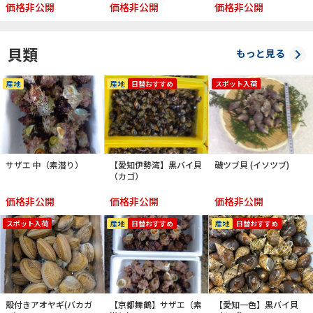
価格非公開
価格非公開
価格非公開
貝類
もっと見る
産地
産地
日替おすすめ
スポット入荷
サザエ 中（素潜り）
【愛知伊勢湾】黒バイ貝
磯ツブ貝 (イソツブ)
（カゴ）
価格非公開
価格非公開
価格非公開
スポット入荷
産地
日替おすすめ
産地
日替おすすめ
殻付きアオヤギ(バカガ
【京都舞鶴】サザエ（素
【愛知一色】黒バイ貝