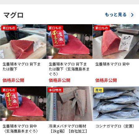
マグロ
もっと見る
新口もの
新口もの
新口もの
生養殖本マグロ 背下ま
生養殖本マグロ 背下ま
生養殖本マグロ 背中
たは腹下
たは腹下〈玄海鷹島本ま
ぐろ〉
価格非公開
価格非公開
価格非公開
新口もの
本日特売
産地
生養殖本マグロ 背中
冷凍メバチマグロ端材
コシナガマグロ（定置）
〈玄海鷹島本まぐろ〉
【2kg箱】【自社加工】