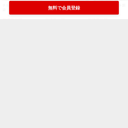
チルドボイルタラバガニ
チルドボイル(蒸し)海老
旨みたっぷりペースト調
無料で会員登録
姿
バナメイ無頭殻付
味料(カニ)<YSK>
価格非公開
価格非公開
価格非公開
イカ・タコ
もっと見る
産地
産地
産地
マダコ 中（カゴ）
マダコ 大（カゴ）
【京都舞鶴】ミズダコ
（底引）
価格非公開
価格非公開
価格非公開
産地
産地
値上げ