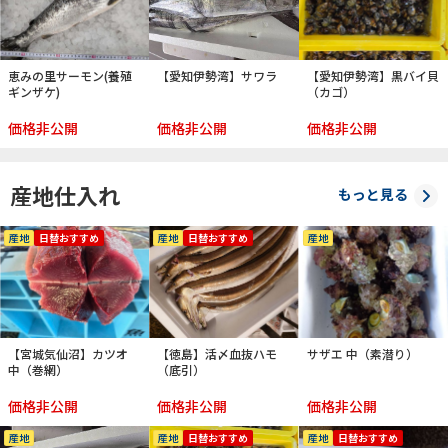
恵みの里サーモン(養殖
【愛知伊勢湾】サワラ
【愛知伊勢湾】黒バイ貝
ギンザケ)
（カゴ）
価格非公開
価格非公開
価格非公開
産地仕入れ
もっと見る
産地
日替おすすめ
産地
日替おすすめ
産地
【宮城気仙沼】カツオ
【徳島】活〆血抜ハモ
サザエ 中（素潜り）
中（巻網）
（底引）
価格非公開
価格非公開
価格非公開
産地
産地
日替おすすめ
産地
日替おすすめ