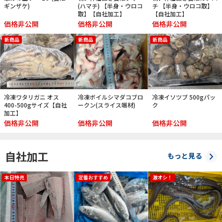
ギンザケ)
(ハマチ) 【半身・ウロコ
チ 【半身・ウロコ取】
取】【自社加工】
【自社加工】
価格非公開
価格非公開
価格非公開
新商品
新商品
新商品
冷凍ワタリガニ オス
冷凍ボイルシマダコブロ
冷凍イソツブ 500gパッ
400-500gサイズ【自社
ークン(スライス端材)
ク
加工】
価格非公開
価格非公開
価格非公開
自社加工
もっと見る
本日特売
定番おすすめ
激オシ！