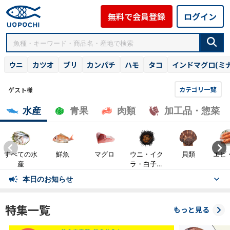
無料で会員登録
ログイン
ウニ
カツオ
ブリ
カンパチ
ハモ
タコ
インドマグロ(ミ
カテゴリ一覧
ゲスト様
水産
青果
肉類
加工品・惣菜
すべての水
鮮魚
マグロ
ウニ・イク
貝類
エビ
産
ラ・白子・
魚卵
本日のお知らせ
特集一覧
もっと見る