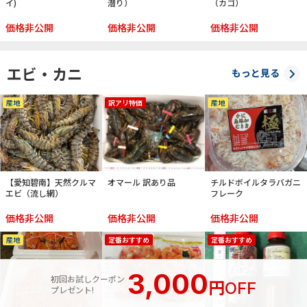
イ)
潜り）
（カゴ）
価格非公開
価格非公開
価格非公開
エビ・カニ
もっと見る
産地
訳アリ特価
産地
【愛知碧南】天然クルマ
オマール 訳あり品
チルドボイルタラバガニ
エビ（流し網）
フレーク
価格非公開
価格非公開
価格非公開
産地
定番おすすめ
定番おすすめ
3,000
初回お試しクーポン
円
OFF
プレゼント!