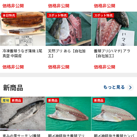
価格非公開
価格非公開
価格非公開
本日特売
スポット特売
スポット特売
冷凍養殖うなぎ蒲焼 1尾
天然ブリ あら【自社加
養殖ブリ(ハマチ) アラ
真空 中国産
工】
【自社加工】
価格非公開
価格非公開
価格非公開
新商品
もっと見る
産地
新商品
新商品
新商品
恵みの里サーモン(養殖
朝〆神経抜き養殖ブリ
朝〆神経抜き養殖カンパ