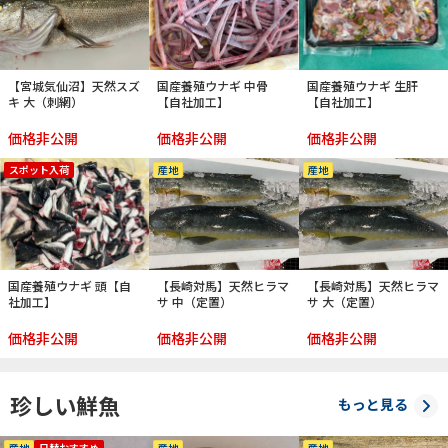
【宮城気仙沼】天然スズ
国産養殖ウナギ 中骨
国産養殖ウナギ 生肝
キ 大（刺網）
【自社加工】
【自社加工】
価格非公開
価格非公開
価格非公開
スポット入荷
産地
産地
国産養殖ウナギ 頭【自
【長崎対馬】天然ヒラマ
【長崎対馬】天然ヒラマ
社加工】
サ 中（定置）
サ 大（定置）
価格非公開
価格非公開
価格非公開
珍しい鮮魚
もっと見る
産地
日替おすすめ
産地
産地