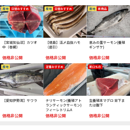
産地
日替おすすめ
産地
日替おすすめ
産地
新商品
【宮城気仙沼】カツオ
【徳島】活〆血抜ハモ
恵みの里サーモン(養殖
中（巻網）
（底引）
ギンザケ)
価格非公開
価格非公開
価格非公開
産地
定番おすすめ
新口もの
【愛知伊勢湾】サワラ
チリサーモン(養殖アト
生養殖本マグロ 背下ま
ランティックサーモン)
たは腹下
フィーレトリムA
価格非公開
価格非公開
価格非公開