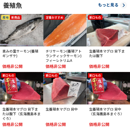
養殖魚
もっと見る
産地
新商品
定番おすすめ
新口もの
恵みの里サーモン(養殖
チリサーモン(養殖アト
生養殖本マグロ 背下ま
ギンザケ)
ランティックサーモン)
たは腹下
フィーレトリムA
価格非公開
価格非公開
価格非公開
新口もの
新口もの
新口もの
生養殖本マグロ 背下ま
生養殖本マグロ 背中
生養殖本マグロ 背中
たは腹下〈玄海鷹島本ま
〈玄海鷹島本まぐろ〉
ぐろ〉
価格非公開
価格非公開
価格非公開