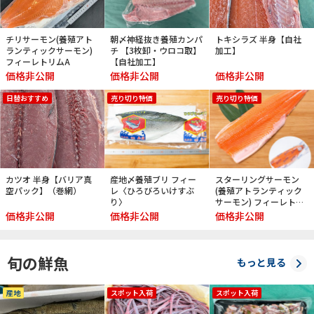
チリサーモン(養殖アト
朝〆神経抜き養殖カンパ
トキシラズ 半身【自社
ランティックサーモン)
チ 【3枚卸・ウロコ取】
加工】
フィーレトリムA
【自社加工】
価格非公開
価格非公開
価格非公開
日替おすすめ
売り切り特価
売り切り特価
カツオ 半身【バリア真
産地〆養殖ブリ フィー
スターリングサーモン
空パック】（巻網）
レ〈ひろびろいけすぶ
(養殖アトランティック
り〉
サーモン) フィーレトリ
ムC【半身】
価格非公開
価格非公開
価格非公開
旬の鮮魚
もっと見る
産地
スポット入荷
スポット入荷