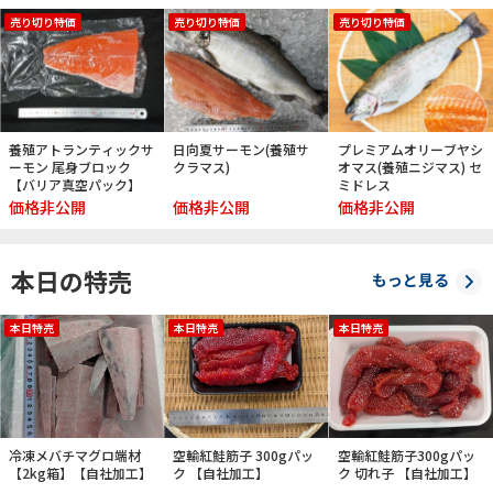
売り切り特価
売り切り特価
売り切り特価
養殖アトランティックサ
日向夏サーモン(養殖サ
プレミアムオリーブヤシ
ーモン 尾身ブロック
クラマス)
オマス(養殖ニジマス) セ
【バリア真空パック】
ミドレス
価格非公開
価格非公開
価格非公開
本日の特売
もっと見る
本日特売
本日特売
本日特売
冷凍メバチマグロ端材
空輸紅鮭筋子 300gパッ
空輸紅鮭筋子300gパッ
【2kg箱】【自社加工】
ク 【自社加工】
ク 切れ子 【自社加工】