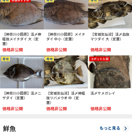
【神奈川小田原】活〆神
【神奈川小田原】メイチ
【宮城気仙沼】活〆血抜
経抜メイチダイ 大（定
ダイ 中小（定置）
マツダイ 大（定置）
置）
価格非公開
価格非公開
価格非公開
産地
産地
スポット入荷
【神奈川小田原】活〆ニ
【宮城気仙沼】活〆神経
活〆サメガレイ
ザダイ（定置）
抜ツバメウオ 中（定
置）
価格非公開
価格非公開
価格非公開
鮮魚
もっと見る