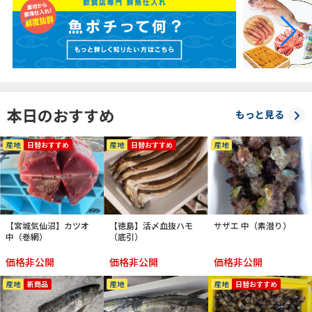
本日のおすすめ
もっと見る
産地
日替おすすめ
産地
日替おすすめ
産地
【宮城気仙沼】カツオ
【徳島】活〆血抜ハモ
サザエ 中（素潜り）
中（巻網）
（底引）
価格非公開
価格非公開
価格非公開
産地
新商品
産地
産地
日替おすすめ