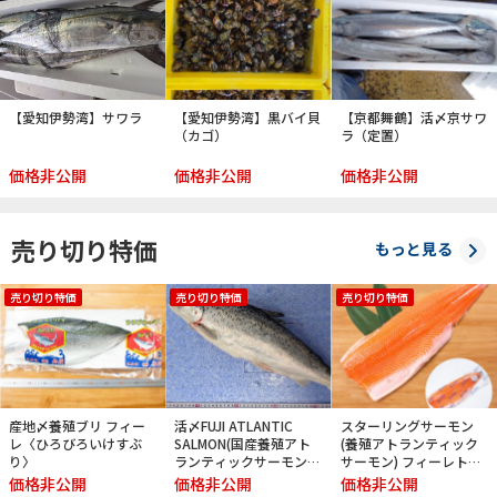
【愛知伊勢湾】サワラ
【愛知伊勢湾】黒バイ貝
【京都舞鶴】活〆京サワ
（カゴ）
ラ（定置）
価格非公開
価格非公開
価格非公開
売り切り特価
もっと見る
売り切り特価
売り切り特価
売り切り特価
産地〆養殖ブリ フィー
活〆FUJI ATLANTIC
スターリングサーモン
レ〈ひろびろいけすぶ
SALMON(国産養殖アト
(養殖アトランティック
り〉
ランティックサーモン)
サーモン) フィーレトリ
セミドレス 小
ムC【半身】
価格非公開
価格非公開
価格非公開