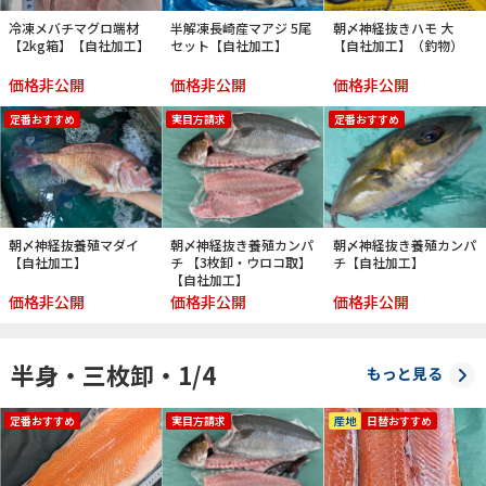
冷凍メバチマグロ端材
半解凍長崎産マアジ 5尾
朝〆神経抜きハモ 大
【2kg箱】【自社加工】
セット【自社加工】
【自社加工】（釣物）
価格非公開
価格非公開
価格非公開
定番おすすめ
実目方請求
定番おすすめ
朝〆神経抜養殖マダイ
朝〆神経抜き養殖カンパ
朝〆神経抜き養殖カンパ
【自社加工】
チ 【3枚卸・ウロコ取】
チ【自社加工】
【自社加工】
価格非公開
価格非公開
価格非公開
半身・三枚卸・1/4
もっと見る
定番おすすめ
実目方請求
産地
日替おすすめ