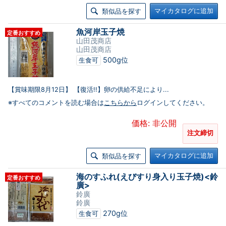
マイカタログに追加
類似品を探す
魚河岸玉子焼
定番おすすめ
山田茂商店
山田茂商店
500g位
生食可
【賞味期限8月12日】 【復活!!】卵の供給不足により...
※すべてのコメントを読む場合は
こちらから
ログインしてください。
価格: 非公開
注文締切
マイカタログに追加
類似品を探す
海のすふれ(えびすり身入り玉子焼)<鈴
定番おすすめ
廣>
鈴廣
鈴廣
270g位
生食可