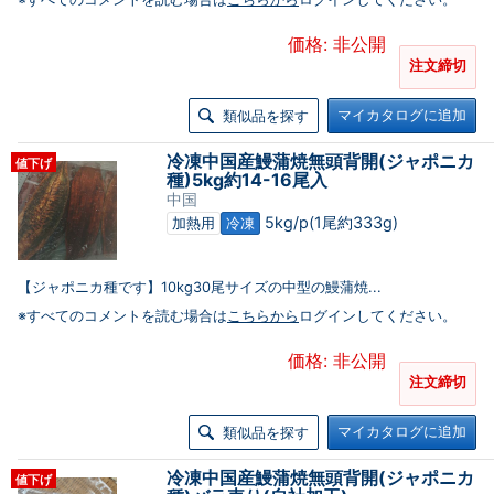
価格: 非公開
注文締切
マイカタログに追加
類似品を探す
冷凍中国産鰻蒲焼無頭背開(ジャポニカ
値下げ
種)5kg約14-16尾入
中国
5kg/p(1尾約333g)
加熱用
冷凍
【ジャポニカ種です】10kg30尾サイズの中型の鰻蒲焼...
※すべてのコメントを読む場合は
こちらから
ログインしてください。
価格: 非公開
注文締切
マイカタログに追加
類似品を探す
冷凍中国産鰻蒲焼無頭背開(ジャポニカ
値下げ