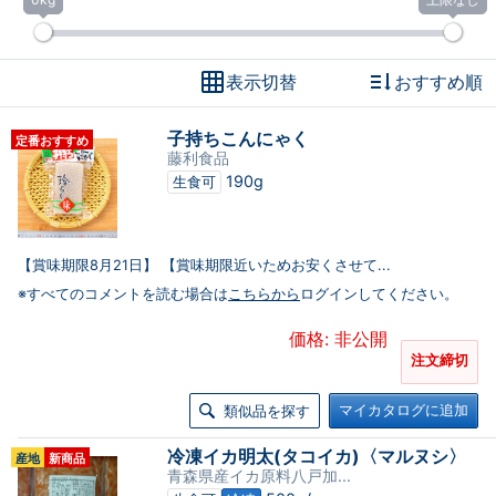
表示切替
おすすめ順
子持ちこんにゃく
定番おすすめ
藤利食品
190g
生食可
【賞味期限8月21日】 【賞味期限近いためお安くさせて...
※すべてのコメントを読む場合は
こちらから
ログインしてください。
価格: 非公開
注文締切
マイカタログに追加
類似品を探す
冷凍イカ明太(タコイカ)〈マルヌシ〉
産地
新商品
青森県産イカ原料八戸加...