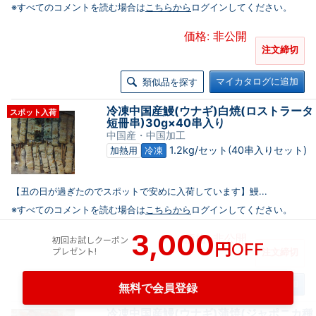
※すべてのコメントを読む場合は
こちらから
ログインしてください。
価格: 非公開
注文締切
マイカタログに追加
類似品を探す
冷凍中国産鰻(ウナギ)白焼(ロストラータ
スポット入荷
短冊串)30g×40串入り
中国産・中国加工
1.2kg/セット(40串入りセット)
加熱用
冷凍
【丑の日が過ぎたのでスポットで安めに入荷しています】鰻...
※すべてのコメントを読む場合は
こちらから
ログインしてください。
3,000
価格: 非公開
初回お試しクーポン
円
OFF
プレゼント!
注文締切
マイカタログに追加
類似品を探す
無料で会員登録
冷凍中国産鰻(ウナギ)蒲焼(ジャポニカ種