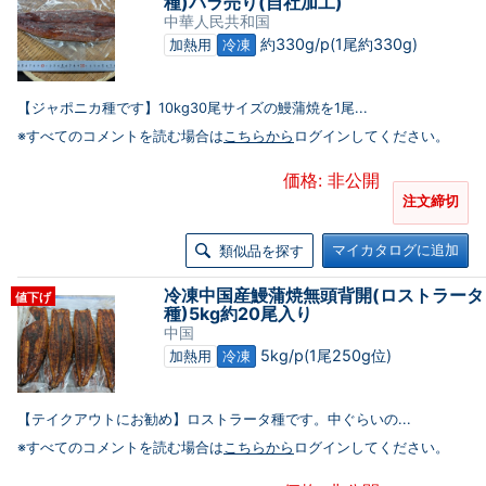
種)バラ売り(自社加工)
中華人民共和国
約330g/p(1尾約330g)
加熱用
冷凍
【ジャポニカ種です】10kg30尾サイズの鰻蒲焼を1尾...
※すべてのコメントを読む場合は
こちらから
ログインしてください。
価格: 非公開
注文締切
マイカタログに追加
類似品を探す
冷凍中国産鰻蒲焼無頭背開(ロストラータ
値下げ
種)5kg約20尾入り
中国
5kg/p(1尾250g位)
加熱用
冷凍
【テイクアウトにお勧め】ロストラータ種です。中ぐらいの...
※すべてのコメントを読む場合は
こちらから
ログインしてください。