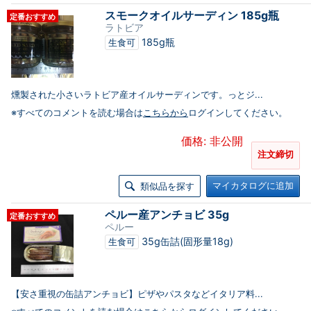
スモークオイルサーディン 185g瓶
定番おすすめ
ラトビア
185g瓶
生食可
燻製された小さいラトビア産オイルサーディンです。っとジ...
※すべてのコメントを読む場合は
こちらから
ログインしてください。
価格: 非公開
注文締切
マイカタログに追加
類似品を探す
ペルー産アンチョビ 35g
定番おすすめ
ペルー
35g缶詰(固形量18g)
生食可
【安さ重視の缶詰アンチョビ】ピザやパスタなどイタリア料...