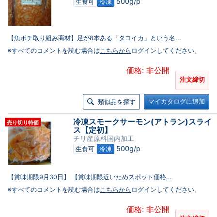
500g/p
生食可
冷凍
【魚ポチ取り組み商材】足が8本ある「タコイカ」という名...
※すべてのコメントを読む場合は
こちらから
ログインしてください。
価格: 非公開
注文締切
マイカタログに追加
類似品を探す
冷凍スモークサーモン(アトラン)スライ
売り切り特価
ス【定初】
チリ産原料国内加工
500g/p
生食可
冷凍
【賞味期限9月30日】 【賞味期限近いためスポット価格...
※すべてのコメントを読む場合は
こちらから
ログインしてください。
価格: 非公開