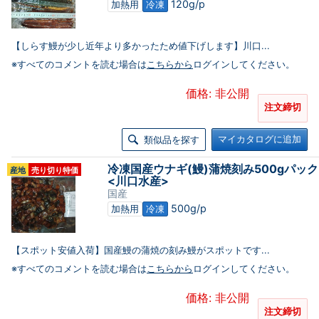
120g/p
加熱用
冷凍
【しらす鰻が少し近年より多かったため値下げします】川口...
※すべてのコメントを読む場合は
こちらから
ログインしてください。
価格: 非公開
注文締切
マイカタログに追加
類似品を探す
冷凍国産ウナギ(鰻)蒲焼刻み500gパック
産地
売り切り特価
<川口水産>
国産
500g/p
加熱用
冷凍
【スポット安値入荷】国産鰻の蒲焼の刻み鰻がスポットです...
※すべてのコメントを読む場合は
こちらから
ログインしてください。
価格: 非公開
注文締切