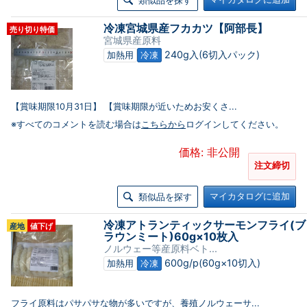
類似品を探す
冷凍宮城県産フカカツ【阿部長】
売り切り特価
宮城県産原料
240g入(6切入パック)
加熱用
冷凍
【賞味期限10月31日】 【賞味期限が近いためお安くさ...
※すべてのコメントを読む場合は
こちらから
ログインしてください。
価格: 非公開
注文締切
マイカタログに追加
類似品を探す
冷凍アトランティックサーモンフライ(ブ
産地
値下げ
ラウンミート)60g×10枚入
ノルウェー等産原料ベト...
600g/p(60g×10切入)
加熱用
冷凍
フライ原料はパサパサな物が多いですが、養殖ノルウェーサ...