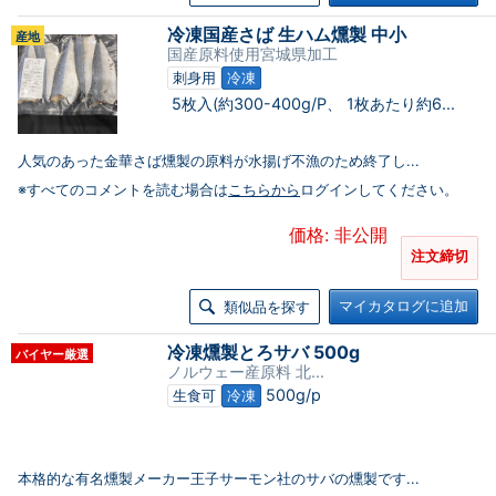
冷凍国産さば 生ハム燻製 中小
産地
国産原料使用宮城県加工
刺身用
冷凍
5枚入(約300-400g/P、 1枚あたり約6...
人気のあった金華さば燻製の原料が水揚げ不漁のため終了し...
※すべてのコメントを読む場合は
こちらから
ログインしてください。
価格: 非公開
注文締切
マイカタログに追加
類似品を探す
冷凍燻製とろサバ 500g
バイヤー厳選
ノルウェー産原料 北...
500g/p
生食可
冷凍
本格的な有名燻製メーカー王子サーモン社のサバの燻製です...