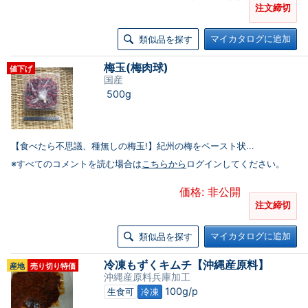
注文締切
マイカタログに追加
類似品を探す
梅玉(梅肉球)
値下げ
国産
500g
【食べたら不思議、種無しの梅玉!】紀州の梅をペースト状...
※すべてのコメントを読む場合は
こちらから
ログインしてください。
価格: 非公開
注文締切
マイカタログに追加
類似品を探す
冷凍もずくキムチ【沖縄産原料】
産地
売り切り特価
沖縄産原料兵庫加工
100g/p
生食可
冷凍