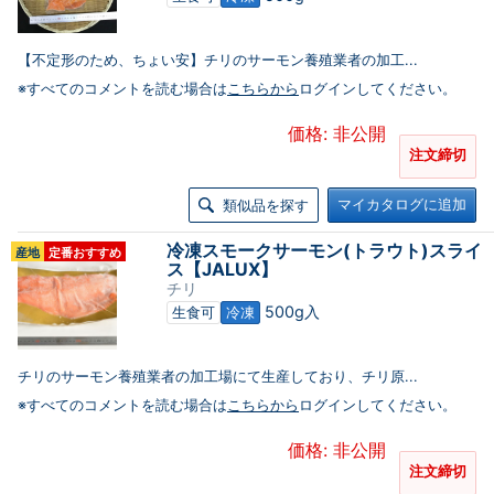
【不定形のため、ちょい安】チリのサーモン養殖業者の加工...
※すべてのコメントを読む場合は
こちらから
ログインしてください。
価格: 非公開
注文締切
マイカタログに追加
類似品を探す
冷凍スモークサーモン(トラウト)スライ
産地
定番おすすめ
ス【JALUX】
チリ
500g入
生食可
冷凍
チリのサーモン養殖業者の加工場にて生産しており、チリ原...
※すべてのコメントを読む場合は
こちらから
ログインしてください。
価格: 非公開
注文締切