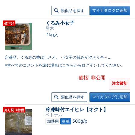
マイカタログに追加
類似品を探す
くるみ小女子
値下げ
勝木
1kg入
定番品。くるみの香ばしさと、 小女子の旨みが混ざり合っ...
※すべてのコメントを読む場合は
こちらから
ログインしてください。
価格: 非公開
注文締切
マイカタログに追加
類似品を探す
冷凍味付エイヒレ【オクト】
売り切り特価
ベトナム
500g/p
加熱用
冷凍