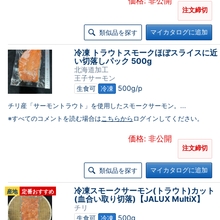
価格: 非公開
注文締切
マイカタログに追加
類似品を探す
冷凍 トラウトスモークほぼスライスに近
い切落しパック 500g
北海道加工
王子サーモン
500g/p
生食可
冷凍
チリ産「サーモントラウト」を使用したスモークサーモン。...
※すべてのコメントを読む場合は
こちらから
ログインしてください。
価格: 非公開
注文締切
マイカタログに追加
類似品を探す
冷凍スモークサーモン(トラウト)カット
産地
定番おすすめ
(血合い取り切落)【JALUX MultiX】
チリ
500g
生食可
冷凍