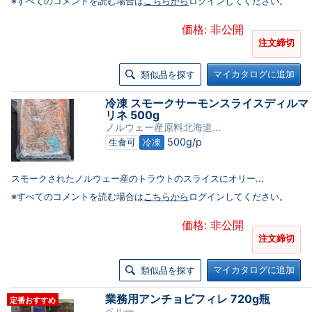
※すべてのコメントを読む場合は
こちらから
ログインしてください。
価格: 非公開
注文締切
マイカタログに追加
類似品を探す
冷凍 スモークサーモンスライスディルマ
リネ 500g
ノルウェー産原料北海道...
500g/p
生食可
冷凍
スモークされたノルウェー産のトラウトのスライスにオリー...
※すべてのコメントを読む場合は
こちらから
ログインしてください。
価格: 非公開
注文締切
マイカタログに追加
類似品を探す
業務用アンチョビフィレ 720g瓶
定番おすすめ
ペルー