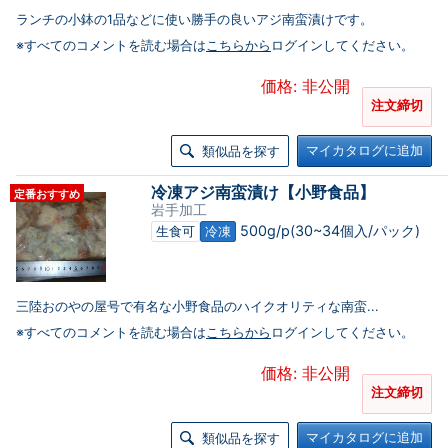
ランチの小鉢の1品などに使い勝手の良いアジ南蛮漬けです。
※すべてのコメントを読む場合は
こちらから
ログインしてください。
価格: 非公開
注文締切
マイカタログに追加
類似品を探す
冷凍アジ南蛮漬け【小野食品】
定番おすすめ
岩手加工
500g/p(30~34個入/パック)
生食可
冷凍
三陸おのやの屋号で有名な小野食品のハイクオリティな南蛮...
※すべてのコメントを読む場合は
こちらから
ログインしてください。
価格: 非公開
注文締切
マイカタログに追加
類似品を探す