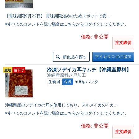
【賞味期限9月22日】 賞味期限短めのためスポットで安...
※すべてのコメントを読む場合は
こちらから
ログインしてください。
価格: 非公開
注文締切
マイカタログに追加
類似品を探す
冷凍ソデイカ耳キムチ【沖縄産原料】
産地
値下げ
沖縄産原料八戸加工
500gパック
生食可
冷凍
沖縄県産のソデイカの耳を使用しており、スルメイカのイカ...
※すべてのコメントを読む場合は
こちらから
ログインしてください。
価格: 非公開
注文締切