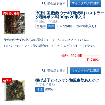
マイカタログに追加
類似品を探す
冷凍中国産鰻(ウナギ)蒲焼串(ロストラー
売り切り特価
タ種略ポン串)90g×20串入り
中国産・中国加工
1.8kg/p(約90g×20串入り)
加熱用
冷凍
安めのウナギの小さめの蒲焼です。すでに串にささっている...
※すべてのコメントを読む場合は
こちらから
ログインしてください。
価格: 非公開
注文締切
マイカタログに追加
類似品を探す
揚げ茄子とインゲン和風生姜あんかけ
値下げ
ヤマダイ食品
800g
冷凍