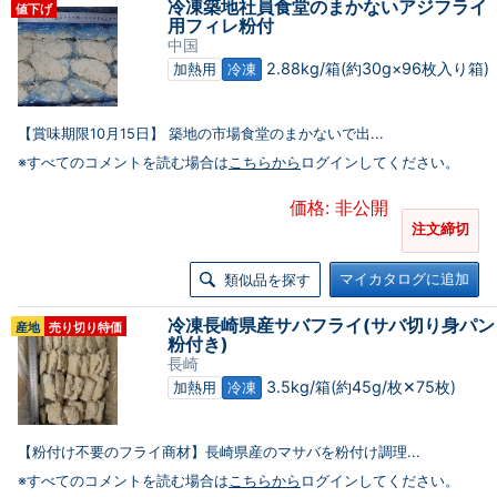
冷凍築地社員食堂のまかないアジフライ
値下げ
用フィレ粉付
中国
2.88kg/箱(約30g×96枚入り箱)
加熱用
冷凍
【賞味期限10月15日】 築地の市場食堂のまかないで出...
※すべてのコメントを読む場合は
こちらから
ログインしてください。
価格: 非公開
注文締切
マイカタログに追加
類似品を探す
冷凍長崎県産サバフライ(サバ切り身パン
産地
売り切り特価
粉付き)
長崎
3.5kg/箱(約45g/枚✕75枚)
加熱用
冷凍
【粉付け不要のフライ商材】長崎県産のマサバを粉付け調理...
※すべてのコメントを読む場合は
こちらから
ログインしてください。