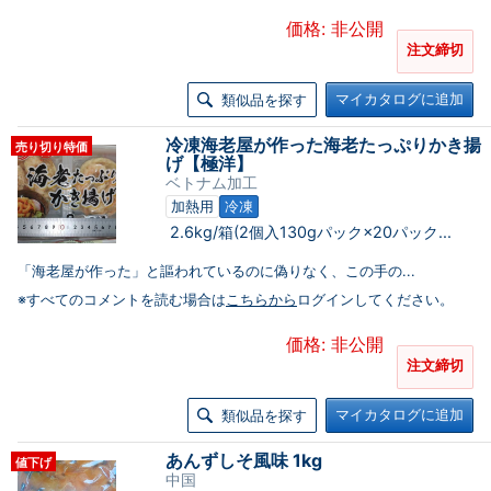
価格: 非公開
注文締切
マイカタログに追加
類似品を探す
冷凍海老屋が作った海老たっぷりかき揚
売り切り特価
げ【極洋】
ベトナム加工
加熱用
冷凍
2.6kg/箱(2個入130gパック×20パック...
「海老屋が作った」と謳われているのに偽りなく、この手の...
※すべてのコメントを読む場合は
こちらから
ログインしてください。
価格: 非公開
注文締切
マイカタログに追加
類似品を探す
あんずしそ風味 1kg
値下げ
中国