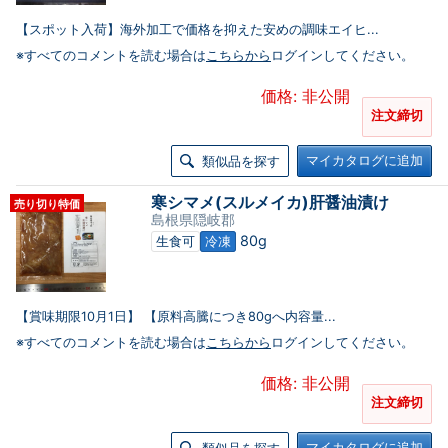
【スポット入荷】海外加工で価格を抑えた安めの調味エイヒ...
※すべてのコメントを読む場合は
こちらから
ログインしてください。
価格: 非公開
注文締切
マイカタログに追加
類似品を探す
寒シマメ(スルメイカ)肝醤油漬け
売り切り特価
島根県隠岐郡
80g
生食可
冷凍
【賞味期限10月1日】 【原料高騰につき80gへ内容量...
※すべてのコメントを読む場合は
こちらから
ログインしてください。
価格: 非公開
注文締切
マイカタログに追加