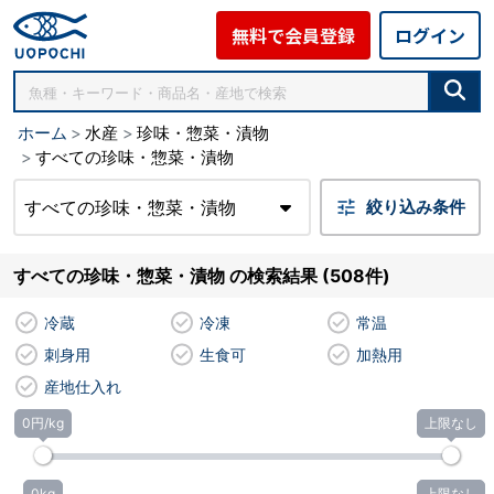
無料で会員登録
ログイン
ホーム
水産
珍味・惣菜・漬物
すべての珍味・惣菜・漬物
すべての珍味・惣菜・漬物
絞り込み条件
すべての珍味・惣菜・漬物 の検索結果 (508件)
冷蔵
冷凍
常温
刺身用
生食可
加熱用
産地仕入れ
0円/kg
上限なし
0kg
上限なし