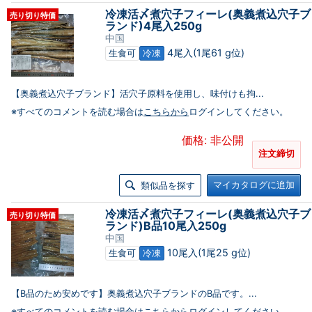
冷凍活〆煮穴子フィーレ(奥義煮込穴子ブ
売り切り特価
ランド)4尾入250g
中国
4尾入(1尾61 g位)
生食可
冷凍
【奥義煮込穴子ブランド】活穴子原料を使用し、味付けも拘...
※すべてのコメントを読む場合は
こちらから
ログインしてください。
価格: 非公開
注文締切
マイカタログに追加
類似品を探す
冷凍活〆煮穴子フィーレ(奥義煮込穴子ブ
売り切り特価
ランド)B品10尾入250g
中国
10尾入(1尾25 g位)
生食可
冷凍
【B品のため安めです】奥義煮込穴子ブランドのB品です。...
※すべてのコメントを読む場合は
こちらから
ログインしてください。