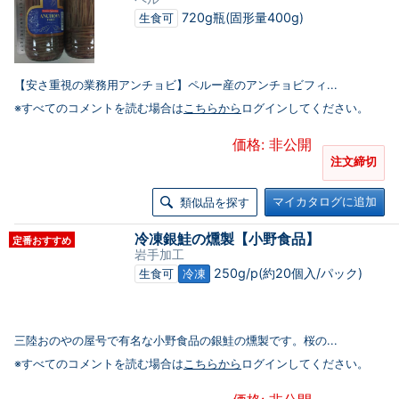
720g瓶(固形量400g)
生食可
【安さ重視の業務用アンチョビ】ペルー産のアンチョビフィ...
※すべてのコメントを読む場合は
こちらから
ログインしてください。
価格: 非公開
注文締切
マイカタログに追加
類似品を探す
冷凍銀鮭の燻製【小野食品】
定番おすすめ
岩手加工
250g/p(約20個入/パック)
生食可
冷凍
三陸おのやの屋号で有名な小野食品の銀鮭の燻製です。桜の...
※すべてのコメントを読む場合は
こちらから
ログインしてください。