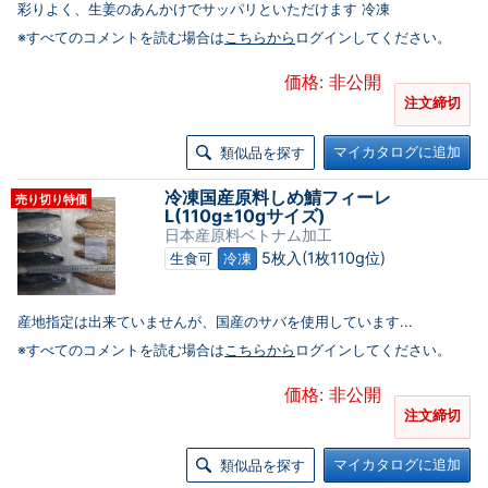
彩りよく、生姜のあんかけでサッパリといただけます 冷凍
※すべてのコメントを読む場合は
こちらから
ログインしてください。
価格: 非公開
注文締切
マイカタログに追加
類似品を探す
冷凍国産原料しめ鯖フィーレ
売り切り特価
L(110g±10gサイズ)
日本産原料ベトナム加工
5枚入(1枚110g位)
生食可
冷凍
産地指定は出来ていませんが、国産のサバを使用しています...
※すべてのコメントを読む場合は
こちらから
ログインしてください。
価格: 非公開
注文締切
マイカタログに追加
類似品を探す