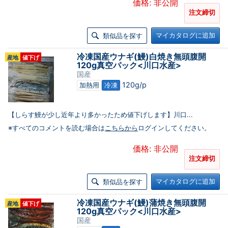
価格: 非公開
注文締切
マイカタログに追加
類似品を探す
冷凍国産ウナギ(鰻)白焼き無頭腹開
産地
値下げ
120g真空パック<川口水産>
国産
120g/p
加熱用
冷凍
【しらす鰻が少し近年より多かったため値下げします】川口...
※すべてのコメントを読む場合は
こちらから
ログインしてください。
価格: 非公開
注文締切
マイカタログに追加
類似品を探す
冷凍国産ウナギ(鰻)蒲焼き無頭腹開
産地
値下げ
120g真空パック<川口水産>
国産