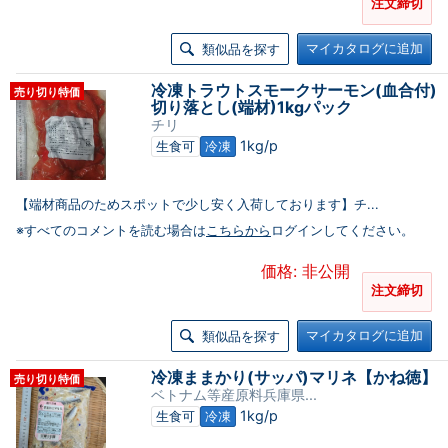
注文締切
マイカタログに追加
類似品を探す
冷凍トラウトスモークサーモン(血合付)
売り切り特価
切り落とし(端材)1kgパック
チリ
1kg/p
生食可
冷凍
【端材商品のためスポットで少し安く入荷しております】チ...
※すべてのコメントを読む場合は
こちらから
ログインしてください。
価格: 非公開
注文締切
マイカタログに追加
類似品を探す
冷凍ままかり(サッパ)マリネ【かね徳】
売り切り特価
ベトナム等産原料兵庫県...
1kg/p
生食可
冷凍