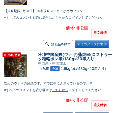
【賞味期限8月31日】 有名珍味メーカーかね徳ブランド...
※すべてのコメントを読む場合は
こちらから
ログインしてください。
価格: 非公開
注文締切
マイカタログに追加
類似品を探す
冷凍中国産鰻(ウナギ)蒲焼串(ロストラー
売り切り特価
タ種略ポン串)130g×20串入り
中国産・中国加工
2.6kg/p(約130g×20串入り)
加熱用
冷凍
安めのウナギの蒲焼です。すでに串にささっているので、そ...
※すべてのコメントを読む場合は
こちらから
ログインしてください。
価格: 非公開
注文締切