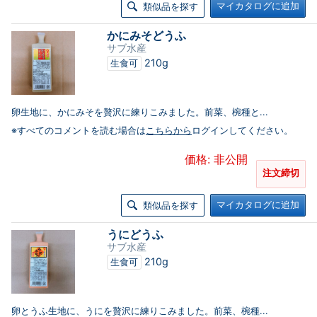
マイカタログに追加
類似品を探す
かにみそどうふ
サブ水産
210g
生食可
卵生地に、かにみそを贅沢に練りこみました。前菜、椀種と...
※すべてのコメントを読む場合は
こちらから
ログインしてください。
価格: 非公開
注文締切
マイカタログに追加
類似品を探す
うにどうふ
サブ水産
210g
生食可
卵とうふ生地に、うにを贅沢に練りこみました。前菜、椀種...