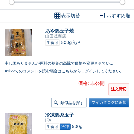
表示切替
おすすめ順
あや錦玉子焼
山田茂商店
500g入/P
生食可
申し訳ありませんが原料の鶏卵の高騰で価格を変更させてい...
※すべてのコメントを読む場合は
こちらから
ログインしてください。
価格: 非公開
注文締切
マイカタログに追加
類似品を探す
冷凍錦糸玉子
IFA
500g
生食可
冷凍