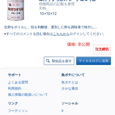
現物商品の記載を参照
天狗
10×10×12
生卵をボイルし、殻を剥離後、選別した卵を調味液で味付し...
※すべてのコメントを読む場合は
こちらから
ログインしてください。
価格: 非公開
注文締切
マイカタログに追加
類似品を探す
サポート
魚ポチについて
よくある質問
魚ポチとは
利用規約
さかな通信
個人情報の取扱いについて
リンク
ソーシャル
フーディソン
X