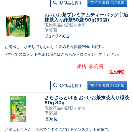
マイカタログに追加
類似品を探す
お~いお茶プレミアムティーバッグ宇治
抹茶入り緑茶50袋 90g(50袋)
現物商品の記載を参照
伊藤園
7.3×17×16.2
お湯出し、水出しでもおいしく飲める高価格帯No.1緑茶...
※すべてのコメントを読む場合は
こちらから
ログインしてください。
価格: 非公開
注文締切
マイカタログに追加
類似品を探す
さらさらとける お~いお茶抹茶入り緑茶
80g 80g
現物商品の記載を参照
伊藤園
80g位
お湯はもちろん、冷水でもすぐに溶けるインスタント緑茶で...