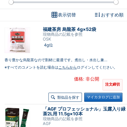
表示切替
おすすめ順
福建茶房 烏龍茶 4g×52袋
現物商品の記載を参照
OSK
4g位
香り豊かな烏龍茶なので割材に最適です。煮出し・水出し兼...
※すべてのコメントを読む場合は
こちらから
ログインしてください。
価格: 非公開
注文締切
マイカタログに追加
類似品を探す
「AGF プロフェッショナル」玉露入り緑
茶2L用 11.5g×10本
現物商品の記載を参照
AGF