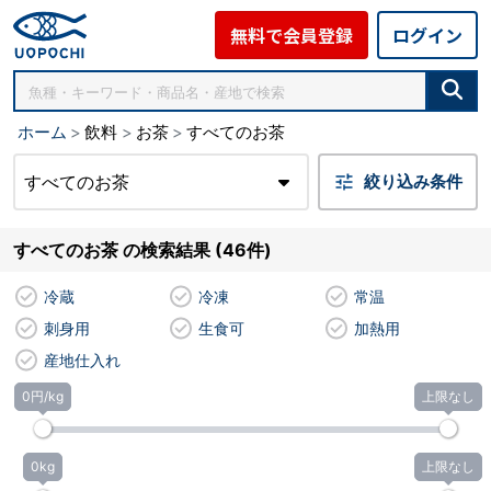
無料で会員登録
ログイン
ホーム
飲料
お茶
すべてのお茶
すべてのお茶
絞り込み条件
すべてのお茶 の検索結果 (46件)
冷蔵
冷凍
常温
刺身用
生食可
加熱用
産地仕入れ
0円/kg
上限なし
0kg
上限なし