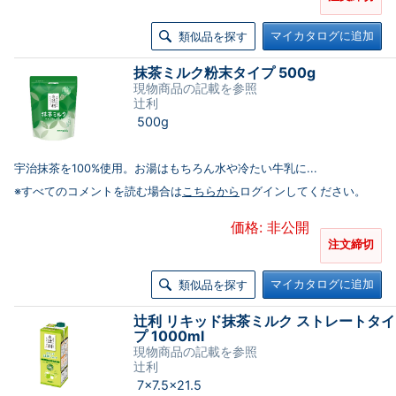
マイカタログに追加
類似品を探す
抹茶ミルク粉末タイプ 500g
現物商品の記載を参照
辻利
500g
宇治抹茶を100%使用。お湯はもちろん水や冷たい牛乳に...
※すべてのコメントを読む場合は
こちらから
ログインしてください。
価格: 非公開
注文締切
マイカタログに追加
類似品を探す
辻利 リキッド抹茶ミルク ストレートタイ
プ 1000ml
現物商品の記載を参照
辻利
7×7.5×21.5