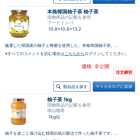
本格韓国柚子茶 柚子茶
現物商品の記載を参照
フードインパ
10.8×10.8×13.2
厳選した韓国産の柚子と蜂蜜を使用した、本格韓国柚子茶。...
※すべてのコメントを読む場合は
こちらから
ログインしてください。
価格: 非公開
注文締切
マイカタログに追加
類似品を探す
柚子茶 1kg
現物商品の記載を参照
徳山物産
1kg位
柚子を皮ごと漬け込む韓国伝統の製法で作った柚子茶です。...