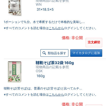
現物商品の記載を参照
WN
31×18.5×5
1ポーションで1L分。水で希釈するだけで本格的な美味し...
※すべてのコメントを読む場合は
こちらから
ログインしてください。
価格: 非公開
注文締切
マイカタログに追加
類似品を探す
韃靼そば茶32袋 160g
現物商品の記載を参照
OSK
160g
韃靼そば(苦そば)は、普通のそば(甘そば)と比べてルチ...
※すべてのコメントを読む場合は
こちらから
ログインしてください。
価格: 非公開