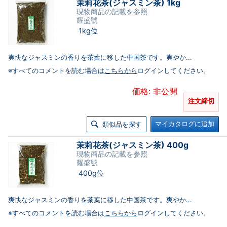
茉莉花茶(ジャスミン茶) 1kg
現物商品の記載を参照
耀盛號
1kg位
爽快なジャスミンの香りを茶葉に移した中国茶です。爽やか...
※すべてのコメントを読む場合は
こちらから
ログインしてください。
価格: 非公開
注文締切
マイカタログに追加
類似品を探す
茉莉花茶(ジャスミン茶) 400g
現物商品の記載を参照
耀盛號
400g位
爽快なジャスミンの香りを茶葉に移した中国茶です。爽やか...
※すべてのコメントを読む場合は
こちらから
ログインしてください。