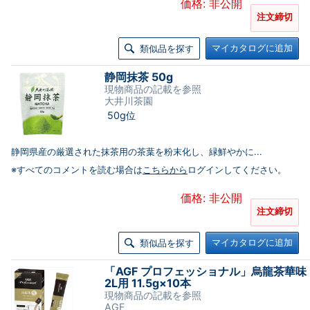
価格: 非公開
注文締切
マイカタログに追加
類似品を探す
静岡抹茶 50g
現物商品の記載を参照
大井川茶園
50g位
静岡県産の厳選された抹茶用の茶葉を粉末化し、緑鮮やかに...
※すべてのコメントを読む場合は
こちらから
ログインしてください。
価格: 非公開
注文締切
マイカタログに追加
類似品を探す
「AGF プロフェッショナル」烏龍茶華味
2L用 11.5g×10本
現物商品の記載を参照
AGF