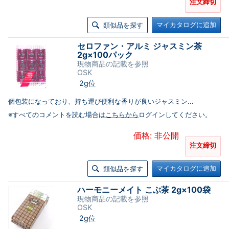
注文締切
マイカタログに追加
類似品を探す
セロファン・アルミ ジャスミン茶
2g×100パック
現物商品の記載を参照
OSK
2g位
個包装になっており、持ち運び便利な香りが良いジャスミン...
※すべてのコメントを読む場合は
こちらから
ログインしてください。
価格: 非公開
注文締切
マイカタログに追加
類似品を探す
ハーモニーメイト こぶ茶 2g×100袋
現物商品の記載を参照
OSK
2g位