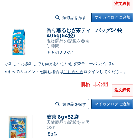
注文締切
マイカタログに追加
類似品を探す
香り薫るむぎ茶ティーバッグ54袋
405g(54袋)
現物商品の記載を参照
伊藤園
9.5×12.2×21
水出し・お湯出しでも両方おいしいむぎ茶ティーバッグ。独...
※すべてのコメントを読む場合は
こちらから
ログインしてください。
価格: 非公開
注文締切
マイカタログに追加
類似品を探す
麦茶 8g×52袋
現物商品の記載を参照
OSK
8g位