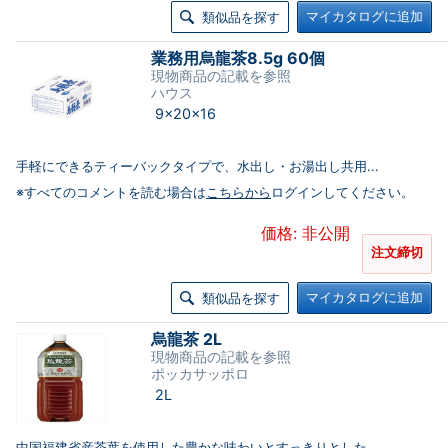
マイカタログに追加
類似品を探す
業務用烏龍茶8.5g 60個
現物商品の記載を参照
ハウス
9×20×16
手軽にできるティーバックタイプで、水出し・お湯出し共用...
※すべてのコメントを読む場合は
こちらから
ログインしてください。
価格: 非公開
注文締切
マイカタログに追加
類似品を探す
烏龍茶 2L
現物商品の記載を参照
ポッカサッポロ
2L
中国福建省産茶葉を使用した豊かな味わいとすっきりとした...