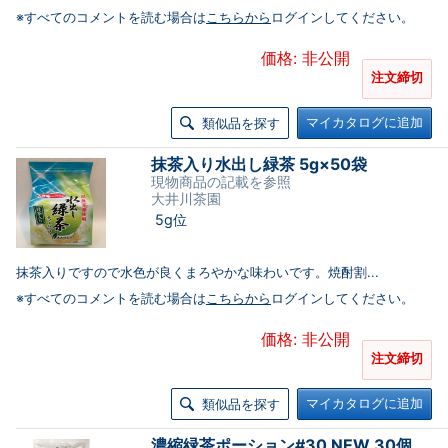
※すべてのコメントを読む場合は
こちらから
ログインしてください。
価格: 非公開
注文締切
マイカタログに追加
類似品を探す
抹茶入り水出し緑茶 5g×50袋
現物商品の記載を参照
大井川茶園
5g位
抹茶入りですので水色が良くまろやかな味わいです。焼酎割...
※すべてのコメントを読む場合は
こちらから
ログインしてください。
価格: 非公開
注文締切
マイカタログに追加
類似品を探す
濃縮緑茶ポーション#30 NEW 30個