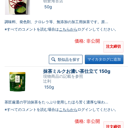
朝倉海苔店
50g
調味料、発色剤、クロレラ等、無添加の加工用抹茶です。原...
※すべてのコメントを読む場合は
こちらから
ログインしてください。
価格: 非公開
注文締切
マイカタログに追加
類似品を探す
抹茶ミルクお濃い茶仕立て 150g
現物商品の記載を参照
辻利
150g
茶匠厳選の宇治抹茶をたっぷり使用したほろ苦く濃厚な味わ...
※すべてのコメントを読む場合は
こちらから
ログインしてください。
価格: 非公開
注文締切