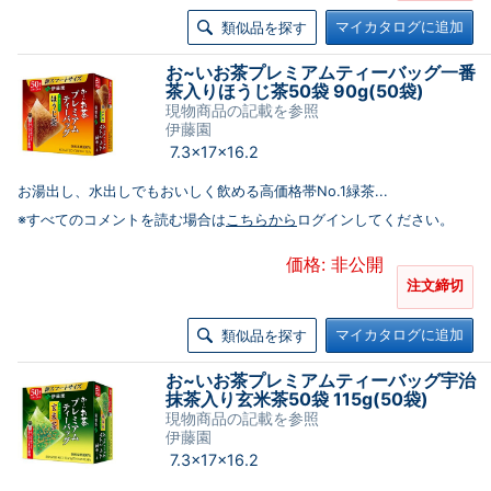
マイカタログに追加
類似品を探す
お~いお茶プレミアムティーバッグ一番
茶入りほうじ茶50袋 90g(50袋)
現物商品の記載を参照
伊藤園
7.3×17×16.2
お湯出し、水出しでもおいしく飲める高価格帯No.1緑茶...
※すべてのコメントを読む場合は
こちらから
ログインしてください。
価格: 非公開
注文締切
マイカタログに追加
類似品を探す
お~いお茶プレミアムティーバッグ宇治
抹茶入り玄米茶50袋 115g(50袋)
現物商品の記載を参照
伊藤園
7.3×17×16.2