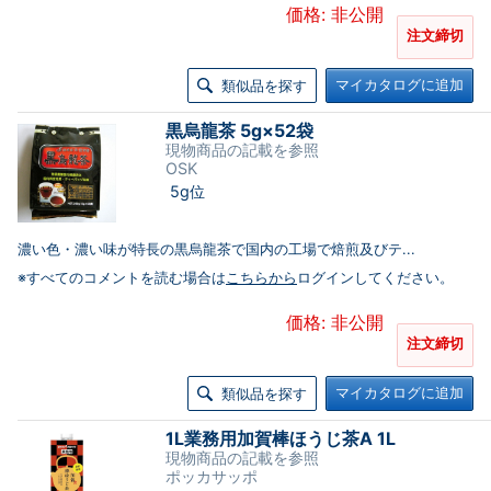
価格: 非公開
注文締切
マイカタログに追加
類似品を探す
黒烏龍茶 5g×52袋
現物商品の記載を参照
OSK
5g位
濃い色・濃い味が特長の黒烏龍茶で国内の工場で焙煎及びテ...
※すべてのコメントを読む場合は
こちらから
ログインしてください。
価格: 非公開
注文締切
マイカタログに追加
類似品を探す
1L業務用加賀棒ほうじ茶A 1L
現物商品の記載を参照
ポッカサッポ