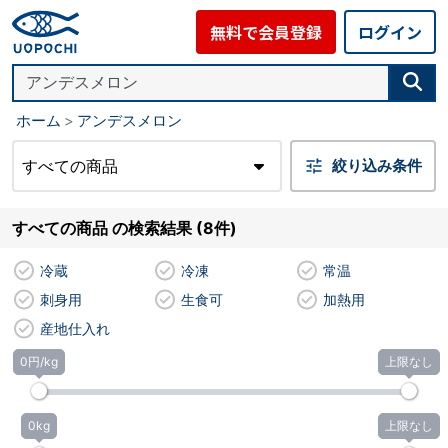
無料で会員登録
ログイン
ホーム
アンデスメロン
すべての商品
絞り込み条件
すべての商品 の検索結果 (8件)
冷蔵
冷凍
常温
刺身用
生食可
加熱用
産地仕入れ
0円/kg
上限なし
0kg
上限なし