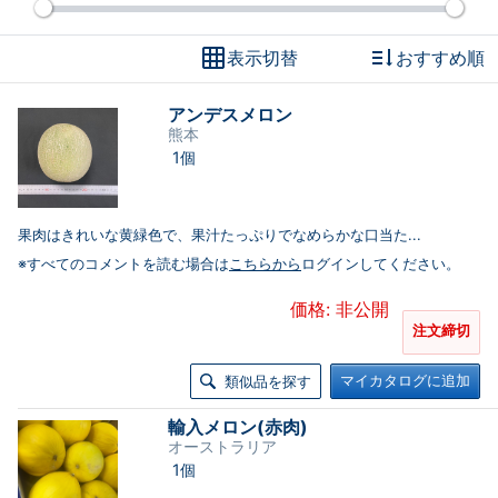
表示切替
おすすめ順
アンデスメロン
熊本
1個
果肉はきれいな黄緑色で、果汁たっぷりでなめらかな口当た...
※すべてのコメントを読む場合は
こちらから
ログインしてください。
価格: 非公開
注文締切
マイカタログに追加
類似品を探す
輸入メロン(赤肉)
オーストラリア
1個