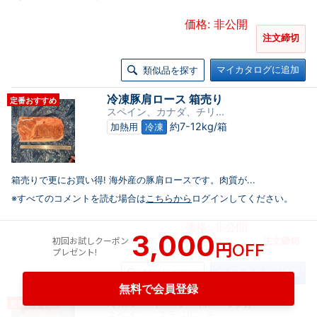
価格: 非公開
注文締切
マイカタログに追加
類似品を探す
冷凍豚肩ロース 箱売り
定番おすすめ
スペイン、カナダ、チリ...
約7-12kg/箱
加熱用
冷凍
箱売りで更にお買い得! 海外産の豚肩ロースです。肉質が...
※すべてのコメントを読む場合は
こちらから
ログインしてください。
価格: 非公開
3,000
初回お試しクーポン
注文締切
円
OFF
プレゼント!
マイカタログに追加
類似品を探す
無料で会員登録
冷凍シートベリー(豚バラ肉)
定番おすすめ
スペイン、ブラジル、チ...