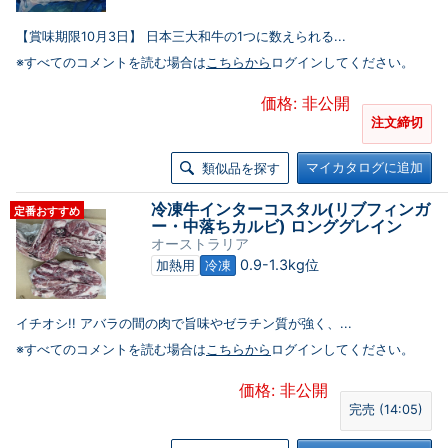
【賞味期限10月3日】 日本三大和牛の1つに数えられる...
※すべてのコメントを読む場合は
こちらから
ログインしてください。
価格: 非公開
注文締切
マイカタログに追加
類似品を探す
冷凍牛インターコスタル(リブフィンガ
定番おすすめ
ー・中落ちカルビ) ロンググレイン
オーストラリア
0.9-1.3kg位
加熱用
冷凍
イチオシ!! アバラの間の肉で旨味やゼラチン質が強く、...
※すべてのコメントを読む場合は
こちらから
ログインしてください。
価格: 非公開
完売 (14:05)