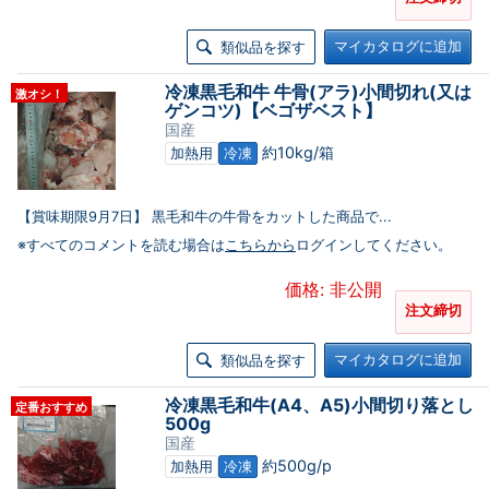
マイカタログに追加
類似品を探す
冷凍黒毛和牛 牛骨(アラ)小間切れ(又は
激オシ！
ゲンコツ)【ベゴザベスト】
国産
約10kg/箱
加熱用
冷凍
【賞味期限9月7日】 黒毛和牛の牛骨をカットした商品で...
※すべてのコメントを読む場合は
こちらから
ログインしてください。
価格: 非公開
注文締切
マイカタログに追加
類似品を探す
冷凍黒毛和牛(A4、A5)小間切り落とし
定番おすすめ
500g
国産
約500g/p
加熱用
冷凍