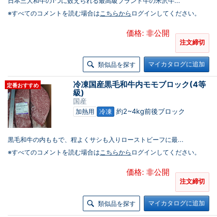
日本三大和牛の1つに数えられる最高級ブランド牛の米沢牛...
※すべてのコメントを読む場合は
こちらから
ログインしてください。
価格: 非公開
注文締切
マイカタログに追加
類似品を探す
冷凍国産黒毛和牛内モモブロック(4等
定番おすすめ
級)
国産
約2~4kg前後ブロック
加熱用
冷凍
黒毛和牛の内ももで、程よくサシも入りローストビーフに最...
※すべてのコメントを読む場合は
こちらから
ログインしてください。
価格: 非公開
注文締切
マイカタログに追加
類似品を探す