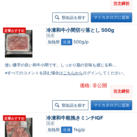
注文締切
マイカタログに追加
類似品を探す
冷凍和牛小間切り落とし 500g
定番おすすめ
国産
500g/p
加熱用
冷凍
使い勝手の良い和牛小間です。しっかり脂の甘味も感じる和...
※すべてのコメントを読む場合は
こちらから
ログインしてください。
価格: 非公開
注文締切
マイカタログに追加
類似品を探す
冷凍和牛粗挽きミンチIQF
定番おすすめ
国産
1kg/p
加熱用
冷凍