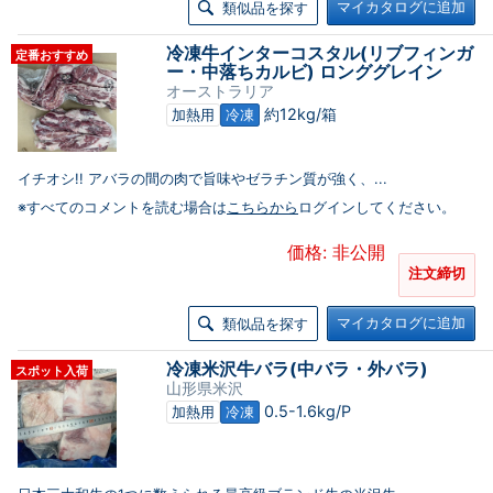
マイカタログに追加
類似品を探す
冷凍牛インターコスタル(リブフィンガ
定番おすすめ
ー・中落ちカルビ) ロンググレイン
オーストラリア
約12kg/箱
加熱用
冷凍
イチオシ!! アバラの間の肉で旨味やゼラチン質が強く、...
※すべてのコメントを読む場合は
こちらから
ログインしてください。
価格: 非公開
注文締切
マイカタログに追加
類似品を探す
冷凍米沢牛バラ(中バラ・外バラ)
スポット入荷
山形県米沢
0.5-1.6kg/P
加熱用
冷凍