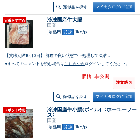
マイカタログに追加
類似品を探す
冷凍国産牛大腸
定番おすすめ
国産
1kg/p
加熱用
冷凍
【賞味期限10月3日】 鮮度の良い状態で下処理して凍結...
※すべてのコメントを読む場合は
こちらから
ログインしてください。
価格: 非公開
注文締切
マイカタログに追加
類似品を探す
冷凍国産牛小腸(ボイル)〈ホーユーフー
スポット特売
ズ〉
国産
1kg/p
加熱用
冷凍