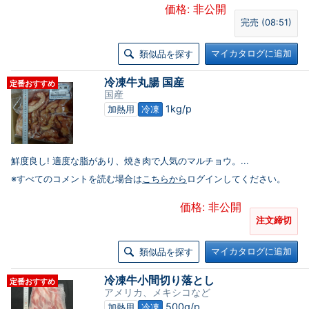
価格: 非公開
完売 (08:51)
マイカタログに追加
類似品を探す
冷凍牛丸腸 国産
定番おすすめ
国産
1kg/p
加熱用
冷凍
鮮度良し! 適度な脂があり、焼き肉で人気のマルチョウ。...
※すべてのコメントを読む場合は
こちらから
ログインしてください。
価格: 非公開
注文締切
マイカタログに追加
類似品を探す
冷凍牛小間切り落とし
定番おすすめ
アメリカ、メキシコなど
500g/p
加熱用
冷凍