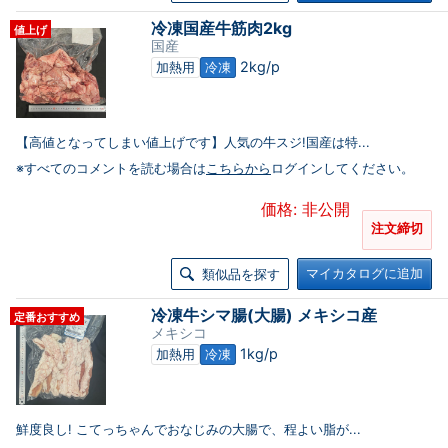
冷凍国産牛筋肉2kg
値上げ
国産
2kg/p
加熱用
冷凍
【高値となってしまい値上げです】人気の牛スジ!国産は特...
※すべてのコメントを読む場合は
こちらから
ログインしてください。
価格: 非公開
注文締切
マイカタログに追加
類似品を探す
冷凍牛シマ腸(大腸) メキシコ産
定番おすすめ
メキシコ
1kg/p
加熱用
冷凍
鮮度良し! こてっちゃんでおなじみの大腸で、程よい脂が...