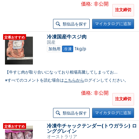
価格: 非公開
注文締切
マイカタログに追加
類似品を探す
冷凍国産牛スジ肉
定番おすすめ
国産
1kg/p
加熱用
冷凍
【牛すじ肉が取り合いになっており相場高騰してしまってお...
※すべてのコメントを読む場合は
こちらから
ログインしてください。
価格: 非公開
注文締切
マイカタログに追加
類似品を探す
冷凍牛チャックテンダー(トウガラシ) ロ
定番おすすめ
ンググレイン
オーストラリア