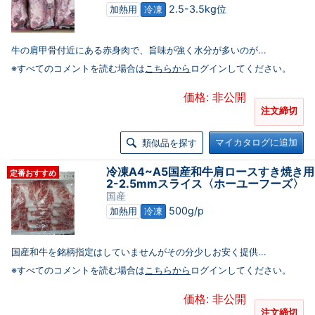
2.5-3.5kg位
加熱用
冷凍
牛の肩甲骨付近にある赤身肉で、旨味が強く水分が多いのが...
※すべてのコメントを読む場合は
こちらから
ログインしてください。
価格: 非公開
注文締切
マイカタログに追加
類似品を探す
冷凍A4~A5国産和牛肩ロースすき焼き用
定番おすすめ
2-2.5mmスライス〈ホーユーフーズ〉
国産
500g/p
加熱用
冷凍
国産和牛を銘柄指定はしていませんがその分少しお安く提供...
※すべてのコメントを読む場合は
こちらから
ログインしてください。
価格: 非公開
注文締切