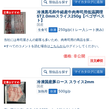
マイカタログに追加
類似品を探す
冷凍黒毛和牛経産牛肉寿司用低温調理
定番おすすめ
ST2.0mmスライス250g【ベゴザベス
ト】
国産
250g/p(トレー入シート挟み)
生食可
冷凍
当社には寿司屋さんの顧客も多いため、肉寿司用の商品を探...
※すべてのコメントを読む場合は
こちらから
ログインしてください。
価格: 非公開
注文締切
マイカタログに追加
類似品を探す
冷凍国産豚ロース スライス2mm
定番おすすめ
国産
500g/p
加熱用
冷凍