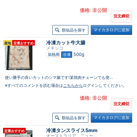
価格: 非公開
注文締切
マイカタログに追加
類似品を探す
冷凍カット牛大腸
産地
定番おすすめ
メキシコ
500g
加熱用
冷凍
使い勝手の良いカットのシマ腸です!某焼肉チェーンでも使...
※すべてのコメントを読む場合は
こちらから
ログインしてください。
価格: 非公開
注文締切
マイカタログに追加
類似品を探す
冷凍タンスライス5mm
定番おすすめ
オーストラリア、ニュー...