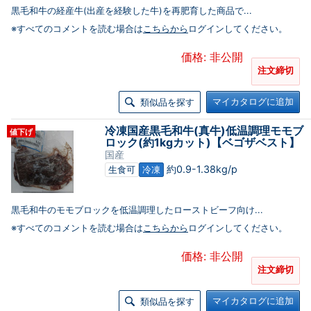
黒毛和牛の経産牛(出産を経験した牛)を再肥育した商品で...
※すべてのコメントを読む場合は
こちらから
ログインしてください。
価格: 非公開
注文締切
マイカタログに追加
類似品を探す
冷凍国産黒毛和牛(真牛)低温調理モモブ
値下げ
ロック(約1kgカット)【ベゴザベスト】
国産
約0.9-1.38kg/p
生食可
冷凍
黒毛和牛のモモブロックを低温調理したローストビーフ向け...
※すべてのコメントを読む場合は
こちらから
ログインしてください。
価格: 非公開
注文締切
マイカタログに追加
類似品を探す