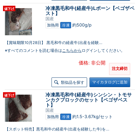
冷凍黒毛和牛(経産牛)Lボーン【ベゴザベ
値下げ
スト】
国産
約500g/p
加熱用
冷凍
【賞味期限10月28日】 黒毛和牛の経産牛(出産を経験...
※すべてのコメントを読む場合は
こちらから
ログインしてください。
価格: 非公開
注文締切
マイカタログに追加
類似品を探す
冷凍黒毛和牛(経産牛)シンシン・トモサ
値下げ
ンカクブロックのセット【ベゴザベス
ト】
国産
約1.5-3.67kg/セット
加熱用
冷凍
【スポット特売】黒毛和牛の経産牛(出産を経験した牛)を...