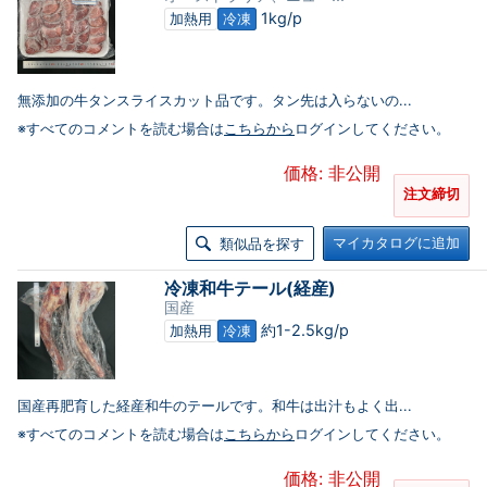
1kg/p
加熱用
冷凍
無添加の牛タンスライスカット品です。タン先は入らないの...
※すべてのコメントを読む場合は
こちらから
ログインしてください。
価格: 非公開
注文締切
マイカタログに追加
類似品を探す
冷凍和牛テール(経産)
国産
約1-2.5kg/p
加熱用
冷凍
国産再肥育した経産和牛のテールです。和牛は出汁もよく出...
※すべてのコメントを読む場合は
こちらから
ログインしてください。
価格: 非公開