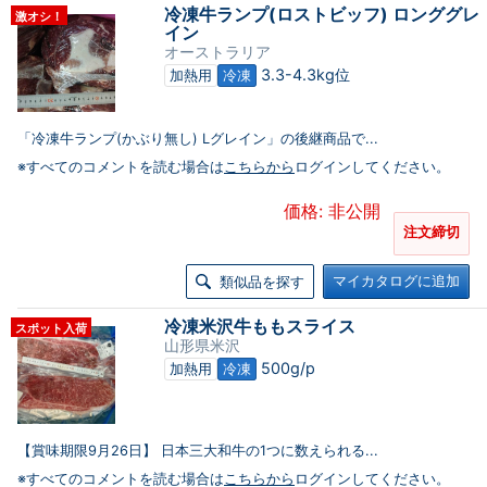
冷凍牛ランプ(ロストビッフ) ロンググレ
激オシ！
イン
オーストラリア
3.3-4.3kg位
加熱用
冷凍
「冷凍牛ランプ(かぶり無し) Lグレイン」の後継商品で...
※すべてのコメントを読む場合は
こちらから
ログインしてください。
価格: 非公開
注文締切
マイカタログに追加
類似品を探す
冷凍米沢牛ももスライス
スポット入荷
山形県米沢
500g/p
加熱用
冷凍
【賞味期限9月26日】 日本三大和牛の1つに数えられる...
※すべてのコメントを読む場合は
こちらから
ログインしてください。