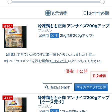
表示切替
おすすめ順
冷凍鶏もも正肉 アンサイズ200gアップ
値下げ
ブラジル
2kg(1枚200gアップ)
加熱用
冷凍
【高騰しすぎていたのですが若干値下がりいたしました】定...
※すべてのコメントを読む場合は
こちらから
ログインしてください。
価格: 非公開
注文締切
マイカタログに追加
類似品を探す
冷凍鶏もも正肉 アンサイズ200gアップ
値下げ
【ケース売り】
ブラジル
12kg箱(2kg×6p)
加熱用
冷凍