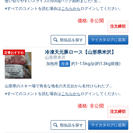
使い切りやすいスライスの500gパック始めました! 生...
※すべてのコメントを読む場合は
こちらから
ログインしてください。
価格: 非公開
注文締切
マイカタログに追加
類似品を探す
冷凍天元豚ロース【山形県米沢】
定番おすすめ
山形県米沢
約1-1.5kg/p(約1.3kg前後)
加熱用
冷凍
山形県のスキー場で有名な地名の天元台から名付けられたブ...
※すべてのコメントを読む場合は
こちらから
ログインしてください。
価格: 非公開
注文締切
マイカタログに追加
類似品を探す