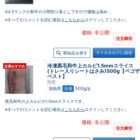
A4.5ランクの和牛の小間切り落としですので価格は高め...
※すべてのコメントを読む場合は
こちらから
ログインしてください。
価格: 非公開
注文締切
マイカタログに追加
類似品を探す
冷凍黒毛和牛上カルビ1.5mmスライス
定番おすすめ
(トレー入りシートはさみ)500g【ベゴザ
ベスト】
国産
500g/p
加熱用
冷凍
黒毛和牛の上カルビの1.5mmスライスです。
※すべてのコメントを読む場合は
こちらから
ログインしてください。
価格: 非公開
注文締切