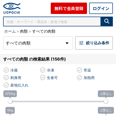
無料で会員登録
ログイン
ホーム
肉類
すべての肉類
すべての肉類
絞り込み条件
すべての肉類 の検索結果 (156件)
冷蔵
冷凍
常温
刺身用
生食可
加熱用
産地仕入れ
0円/kg
上限なし
0kg
上限なし