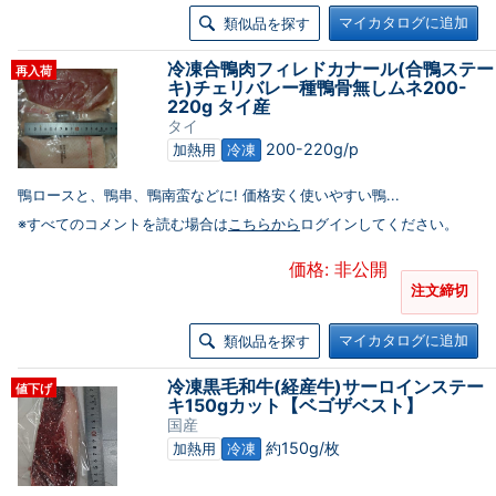
マイカタログに追加
類似品を探す
冷凍合鴨肉フィレドカナール(合鴨ステー
再入荷
キ)チェリバレー種鴨骨無しムネ200-
220g タイ産
タイ
200-220g/p
加熱用
冷凍
鴨ロースと、鴨串、鴨南蛮などに! 価格安く使いやすい鴨...
※すべてのコメントを読む場合は
こちらから
ログインしてください。
価格: 非公開
注文締切
マイカタログに追加
類似品を探す
冷凍黒毛和牛(経産牛)サーロインステー
値下げ
キ150gカット【ベゴザベスト】
国産
約150g/枚
加熱用
冷凍