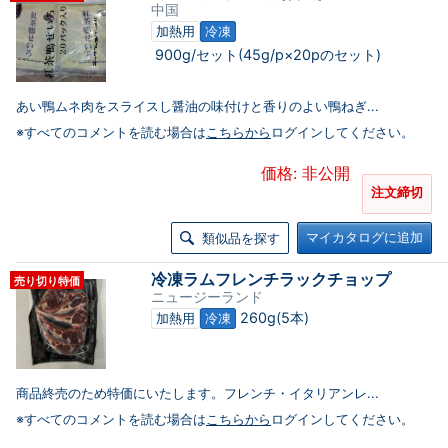
中国
加熱用
冷凍
900g/セット(45g/p×20pのセット)
あい鴨ムネ肉をスライスし醤油の味付けと香りのよい鴨ねぎ...
※すべてのコメントを読む場合は
こちらから
ログインしてください。
価格: 非公開
注文締切
マイカタログに追加
類似品を探す
冷凍ラムフレンチラックチョップ
売り切り特価
ニュージーランド
260g(5本)
加熱用
冷凍
商品終売のため特価にいたします。フレンチ・イタリアンレ...
※すべてのコメントを読む場合は
こちらから
ログインしてください。