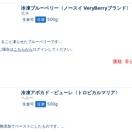
冷凍ブルーベリー〈ノースイ VeryBerryブランド〉
北米
500g
生食可
冷凍
るごと凍らせたブルーベリーです...
む場合は
こちらから
ログインしてください。
価格: 非
冷凍アボカド・ピューレ〈トロピカルマリア〉
ペルー
500g
生食可
冷凍
無添加でペーストにしたものです。...