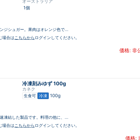
オーストラリア
1個
ンジシュガー。果肉はオレンジ色で...
む場合は
こちらから
ログインしてください。
価格: 非
冷凍刻みゆず 100g
カネク
100g
生食可
冷凍
速凍結した製品です。料理の他に、...
む場合は
こちらから
ログインしてください。
価格: