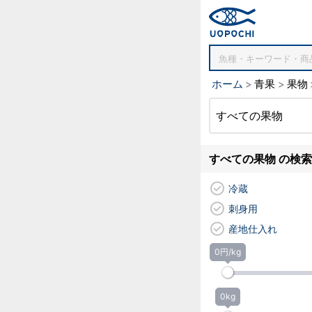
ホーム
青果
果物
すべての果物
すべての果物 の検索結
冷蔵
刺身用
産地仕入れ
0円/kg
0kg