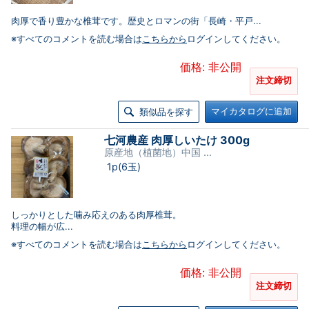
肉厚で香り豊かな椎茸です。歴史とロマンの街「長崎・平戸...
※すべてのコメントを読む場合は
こちらから
ログインしてください。
価格: 非公開
注文締切
マイカタログに追加
類似品を探す
七河農産 肉厚しいたけ 300g
原産地（植菌地）中国 ...
1p(6玉)
しっかりとした噛み応えのある肉厚椎茸。
料理の幅が広...
※すべてのコメントを読む場合は
こちらから
ログインしてください。
価格: 非公開
注文締切