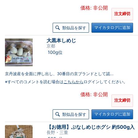
価格: 非公開
注文締切
マイカタログに追加
類似品を探す
大黒本しめじ
京都
100g位
京丹波産を全面に押し出し、30番目の京ブランドとして認...
※すべてのコメントを読む場合は
こちらから
ログインしてください。
価格: 非公開
注文締切
マイカタログに追加
類似品を探す
【お徳用】ぶなしめじホグシ 約500g入
長野・三重