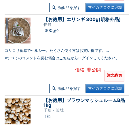
マイカタログに追加
類似品を探す
【お徳用】エリンギ 300g(規格外品)
長野
300g位
コリコリ食感でヘルシー。たくさん使う方はお買い得です。...
※すべてのコメントを読む場合は
こちらから
ログインしてください。
価格: 非公開
注文締切
マイカタログに追加
類似品を探す
【お徳用】ブラウンマッシュルームB品
1kg
千葉・茨城
1箱