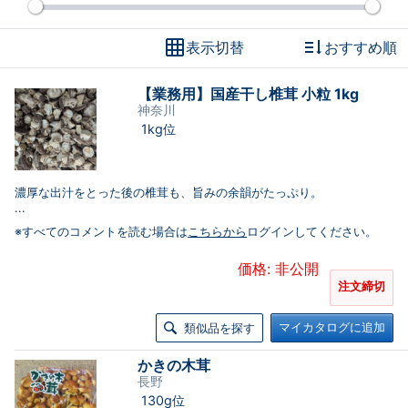
表示切替
おすすめ順
【業務用】国産干し椎茸 小粒 1kg
神奈川
1kg位
濃厚な出汁をとった後の椎茸も、旨みの余韻がたっぷり。
...
※すべてのコメントを読む場合は
こちらから
ログインしてください。
価格: 非公開
注文締切
マイカタログに追加
類似品を探す
かきの木茸
長野
130g位