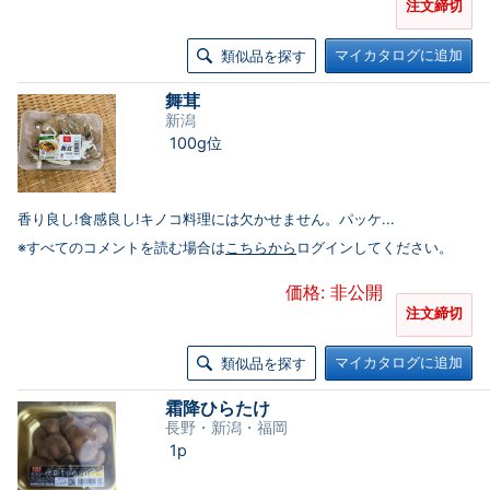
注文締切
マイカタログに追加
類似品を探す
舞茸
新潟
100g位
香り良し!食感良し!キノコ料理には欠かせません。パッケ...
※すべてのコメントを読む場合は
こちらから
ログインしてください。
価格: 非公開
注文締切
マイカタログに追加
類似品を探す
霜降ひらたけ
長野・新潟・福岡
1p