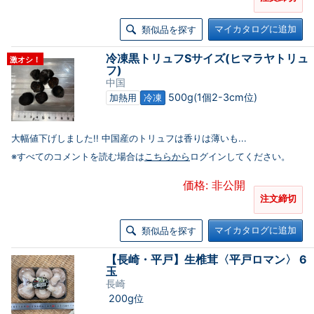
マイカタログに追加
類似品を探す
冷凍黒トリュフSサイズ(ヒマラヤトリュ
激オシ！
フ)
中国
500g(1個2-3cm位)
加熱用
冷凍
大幅値下げしました!! 中国産のトリュフは香りは薄いも...
※すべてのコメントを読む場合は
こちらから
ログインしてください。
価格: 非公開
注文締切
マイカタログに追加
類似品を探す
【長崎・平戸】生椎茸〈平戸ロマン〉 6
玉
長崎
200g位