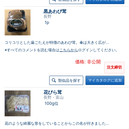
黒あわび茸
長野
1p
コリコリとした歯ごたえが特徴のあわび茸。傘は大きく広が...
※すべてのコメントを読む場合は
こちらから
ログインしてください。
価格: 非公開
注文締切
マイカタログに追加
類似品を探す
花びら茸
長野・富山
100g位
花のような綺麗な形をしていることからこの名が付きました...