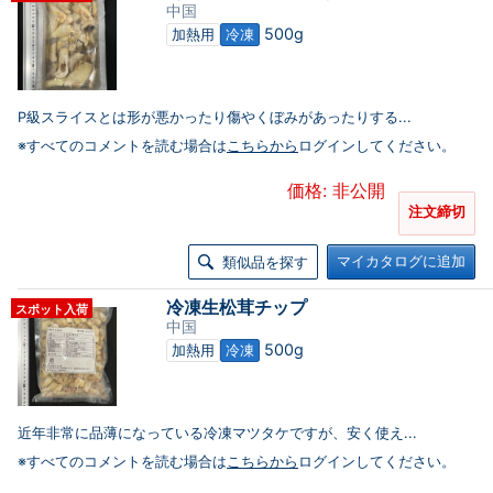
中国
500g
加熱用
冷凍
P級スライスとは形が悪かったり傷やくぼみがあったりする...
※すべてのコメントを読む場合は
こちらから
ログインしてください。
価格: 非公開
注文締切
マイカタログに追加
類似品を探す
冷凍生松茸チップ
スポット入荷
中国
500g
加熱用
冷凍
近年非常に品薄になっている冷凍マツタケですが、安く使え...
※すべてのコメントを読む場合は
こちらから
ログインしてください。