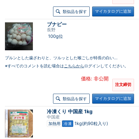
マイカタログに追加
類似品を探す
ブナピー
長野
100g位
プルンとした歯ざわりと、ツルッとした喉ごしが特長の白い...
※すべてのコメントを読む場合は
こちらから
ログインしてください。
価格: 非公開
注文締切
マイカタログに追加
類似品を探す
冷凍くり 中国産 1kg
中国産
1kg(約90粒入り)
加熱用
冷凍