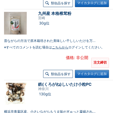
マイカタログに追加
類似品を探す
九州産 本格椎茸粉
宮崎
30g位
昔ながらの方法で原木栽培された美味しい干ししいたけを万...
※すべてのコメントを読む場合は
こちらから
ログインしてください。
価格: 非公開
注文締切
マイカタログに追加
類似品を探す
鉄(くろがね)しいたけ小粒PC
神奈川
130g位
横浜市青葉区産、小さいながらもうま味がぎゅっと凝縮され...