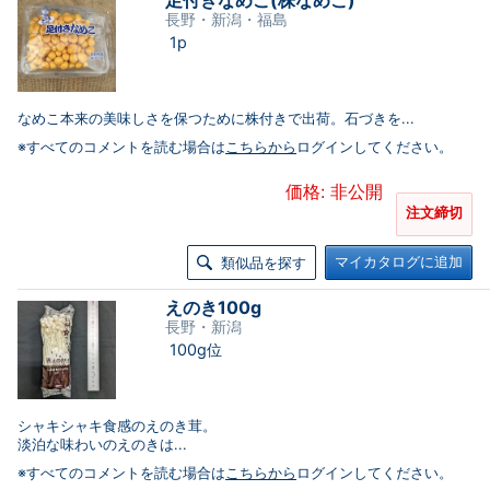
足付きなめこ(株なめこ)
長野・新潟・福島
1p
なめこ本来の美味しさを保つために株付きで出荷。石づきを...
※すべてのコメントを読む場合は
こちらから
ログインしてください。
価格: 非公開
注文締切
マイカタログに追加
類似品を探す
えのき100g
長野・新潟
100g位
シャキシャキ食感のえのき茸。
淡泊な味わいのえのきは...
※すべてのコメントを読む場合は
こちらから
ログインしてください。