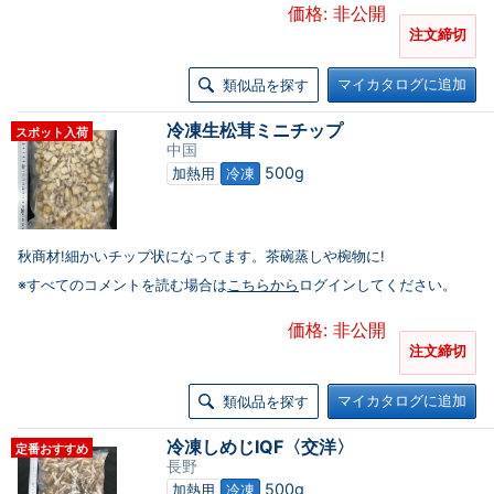
価格: 非公開
注文締切
マイカタログに追加
類似品を探す
冷凍生松茸ミニチップ
スポット入荷
中国
500g
加熱用
冷凍
秋商材!細かいチップ状になってます。茶碗蒸しや椀物に!
※すべてのコメントを読む場合は
こちらから
ログインしてください。
価格: 非公開
注文締切
マイカタログに追加
類似品を探す
冷凍しめじIQF〈交洋〉
定番おすすめ
長野
500g
加熱用
冷凍