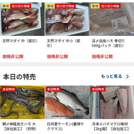
産地
売り切り特価
産地
売り切り特価
産地
売り切り特価
天然マダイ 中（底引）
天然マダイ 中小（底
活〆血抜ハモ 骨切り
引）
500gパック（底引）
価格非公開
価格非公開
価格非公開
本日の特売
もっと見る
本日特売
本日特売
本日特売
朝〆神経抜きハモ 大
日向夏サーモン(養殖サ
冷凍メバチマグロ端材
【自社加工】（釣物）
クラマス)
【2kg箱】【自社加工】