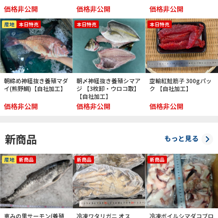
価格非公開
価格非公開
価格非公開
産地
本日特売
本日特売
本日特売
朝締め神経抜き養殖マダ
朝〆神経抜き養殖シマア
空輸紅鮭筋子 300gパッ
イ(熊野鯛)【自社加工】
ジ 【3枚卸・ウロコ取】
ク 【自社加工】
【自社加工】
価格非公開
価格非公開
価格非公開
新商品
もっと見る
産地
新商品
新商品
新商品
恵みの里サーモン(養殖
冷凍ワタリガニ オス
冷凍ボイルシマダコブロ