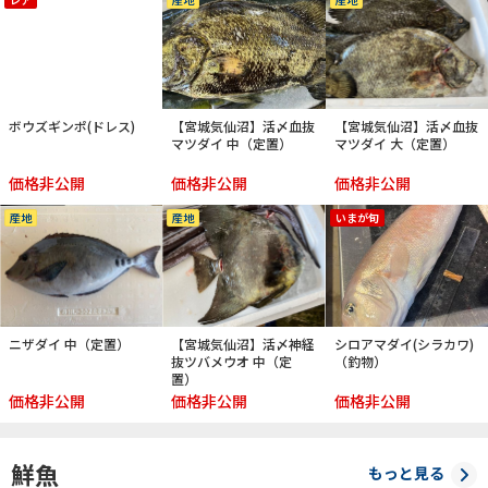
ボウズギンポ(ドレス)
【宮城気仙沼】活〆血抜
【宮城気仙沼】活〆血抜
マツダイ 中（定置）
マツダイ 大（定置）
価格非公開
価格非公開
価格非公開
産地
産地
いまが旬
ニザダイ 中（定置）
【宮城気仙沼】活〆神経
シロアマダイ(シラカワ)
抜ツバメウオ 中（定
（釣物）
置）
価格非公開
価格非公開
価格非公開
鮮魚
もっと見る