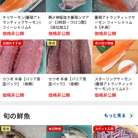
チリサーモン(養殖アト
朝〆神経抜き養殖シマア
養殖アトランティックサ
ランティックサーモン)
ジ 【3枚卸・ウロコ取】
ーモン フィーレトリム
フィーレトリムA
【自社加工】
A【半身】
価格非公開
価格非公開
価格非公開
日替おすすめ
産地
売り切り特価
カツオ 半身【バリア真
カツオ 半身【バリア真
スターリングサーモン
空パック】（巻網）
空パック】（巻網）
(養殖アトランティック
サーモン) トリムAフィ
ーレ ピンボーン付【半
価格非公開
価格非公開
価格非公開
身】
旬の鮮魚
もっと見る
産地
本日特売
スポット入荷