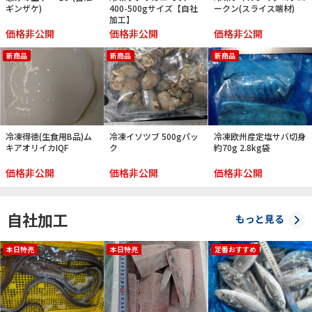
ギンザケ)
400-500gサイズ【自社
ークン(スライス端材)
加工】
価格非公開
価格非公開
価格非公開
新商品
新商品
新商品
冷凍得徳(生食用B品)ム
冷凍イソツブ 500gパッ
冷凍欧州産定塩サバ切身
キアオリイカIQF
ク
約70g 2.8kg袋
価格非公開
価格非公開
価格非公開
自社加工
もっと見る
本日特売
本日特売
定番おすすめ