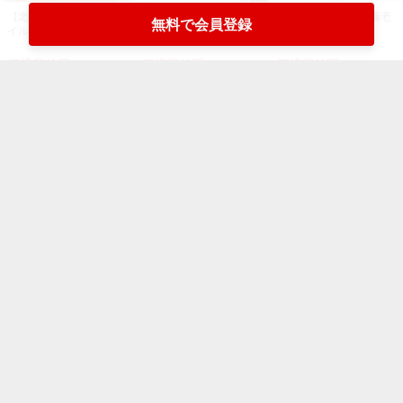
【北海道根室】チルドボ
【宮城気仙沼】ワタリガ
チルドボイル(蒸し)海老
無料で会員登録
イルタラバガニ 姿
ニ 特大（定置）
バナメイ無頭殻付
価格非公開
価格非公開
価格非公開
イカ・タコ
もっと見る
産地
産地
産地
日替おすすめ
【京都舞鶴】マダコ 大
【京都舞鶴】マダコ 中
【愛媛宇和島】ケンサキ
（カゴ）
（カゴ）
イカ（釣り）
価格非公開
価格非公開
価格非公開
産地
日替おすすめ
産地
産地