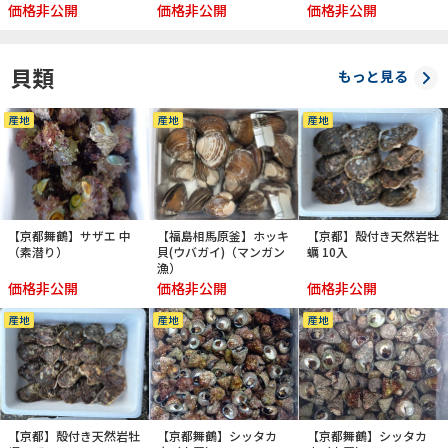
価格非公開
価格非公開
価格非公開
貝類
もっと見る
産地
産地
産地
【京都舞鶴】サザエ 中
【福島相馬原釜】ホッキ
【京都】殻付き天然岩牡
（素潜り）
貝(ウバガイ)（マンガン
蠣 10入
漁）
価格非公開
価格非公開
価格非公開
産地
産地
産地
【京都】殻付き天然岩牡
【京都舞鶴】シッタカ
【京都舞鶴】シッタカ