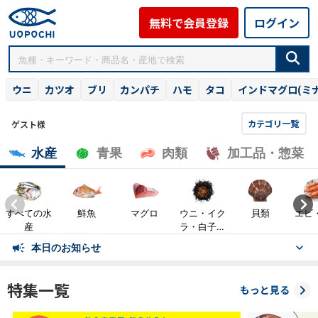
無料で会員登録
ログイン
ウニ
カツオ
ブリ
カンパチ
ハモ
タコ
インドマグロ(ミ
カテゴリ一覧
ゲスト様
水産
青果
肉類
加工品・惣菜
すべての水
鮮魚
マグロ
ウニ・イク
貝類
エビ
産
ラ・白子・
魚卵
本日のお知らせ
特集一覧
もっと見る