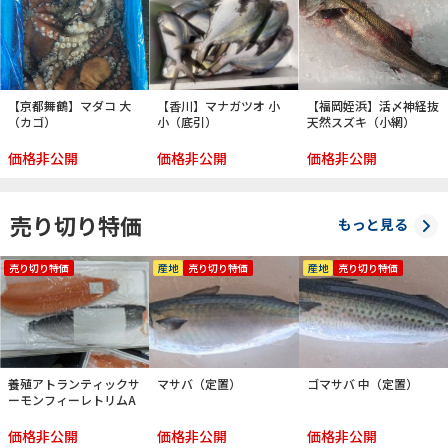
【京都舞鶴】マダコ 大
【香川】マナガツオ 小
【福岡姪浜】活〆神経抜
（カゴ）
小（底引）
天然スズキ（小網）
価格非公開
価格非公開
価格非公開
売り切り特価
もっと見る
売り切り特価
産地
売り切り特価
産地
売り切り特価
養殖アトランティックサ
マサバ（定置）
ゴマサバ 中（定置）
ーモンフィーレトリムA
価格非公開
価格非公開
価格非公開