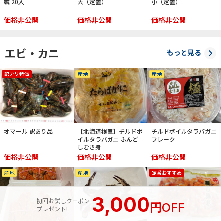
蠣 20入
大（定置）
小（定置）
価格非公開
価格非公開
価格非公開
エビ・カニ
もっと見る
訳アリ特価
産地
産地
オマール 訳あり品
【北海道根室】チルドボ
チルドボイルタラバガニ
イルタラバガニ ふんど
フレーク
しむき身
価格非公開
価格非公開
価格非公開
産地
産地
定番おすすめ
3,000
初回お試しクーポン
円
OFF
プレゼント!