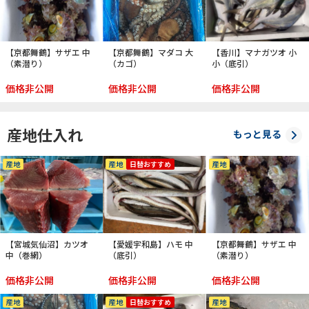
【京都舞鶴】サザエ 中
【京都舞鶴】マダコ 大
【香川】マナガツオ 小
（素潜り）
（カゴ）
小（底引）
価格非公開
価格非公開
価格非公開
産地仕入れ
もっと見る
産地
産地
日替おすすめ
産地
【宮城気仙沼】カツオ
【愛媛宇和島】ハモ 中
【京都舞鶴】サザエ 中
中（巻網）
（底引）
（素潜り）
価格非公開
価格非公開
価格非公開
産地
産地
日替おすすめ
産地