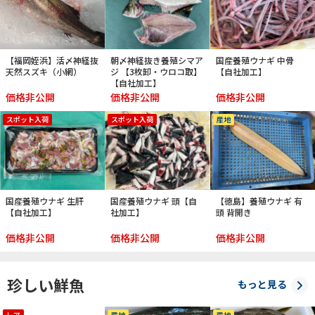
【福岡姪浜】活〆神経抜
朝〆神経抜き養殖シマア
国産養殖ウナギ 中骨
天然スズキ（小網）
ジ 【3枚卸・ウロコ取】
【自社加工】
【自社加工】
価格非公開
価格非公開
価格非公開
スポット入荷
スポット入荷
産地
国産養殖ウナギ 生肝
国産養殖ウナギ 頭【自
【徳島】養殖ウナギ 有
【自社加工】
社加工】
頭 背開き
価格非公開
価格非公開
価格非公開
珍しい鮮魚
もっと見る
レア
産地
産地