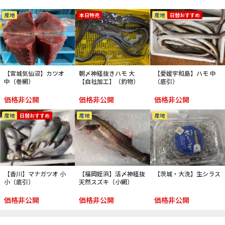
産地
本日特売
産地
日替おすすめ
【宮城気仙沼】カツオ
朝〆神経抜きハモ 大
【愛媛宇和島】ハモ 中
中（巻網）
【自社加工】（釣物）
（底引）
価格非公開
価格非公開
価格非公開
産地
日替おすすめ
産地
産地
【香川】マナガツオ 小
【福岡姪浜】活〆神経抜
【茨城・大洗】生シラス
小（底引）
天然スズキ（小網）
価格非公開
価格非公開
価格非公開