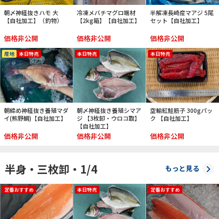
朝〆神経抜きハモ 大
冷凍メバチマグロ端材
半解凍長崎産マアジ 5尾
【自社加工】（釣物）
【2kg箱】【自社加工】
セット【自社加工】
価格非公開
価格非公開
価格非公開
産地
本日特売
本日特売
本日特売
朝締め神経抜き養殖マダ
朝〆神経抜き養殖シマア
空輸紅鮭筋子 300gパッ
イ(熊野鯛)【自社加工】
ジ 【3枚卸・ウロコ取】
ク 【自社加工】
【自社加工】
価格非公開
価格非公開
価格非公開
半身・三枚卸・1/4
もっと見る
定番おすすめ
本日特売
定番おすすめ