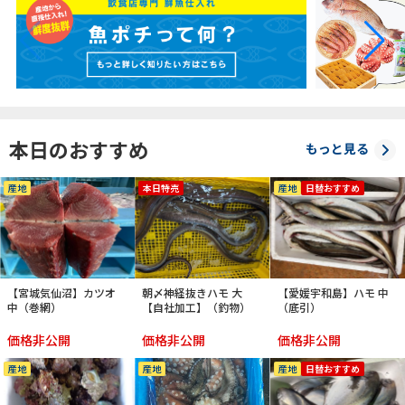
本日のおすすめ
もっと見る
産地
本日特売
産地
日替おすすめ
【宮城気仙沼】カツオ
朝〆神経抜きハモ 大
【愛媛宇和島】ハモ 中
中（巻網）
【自社加工】（釣物）
（底引）
価格非公開
価格非公開
価格非公開
産地
産地
産地
日替おすすめ