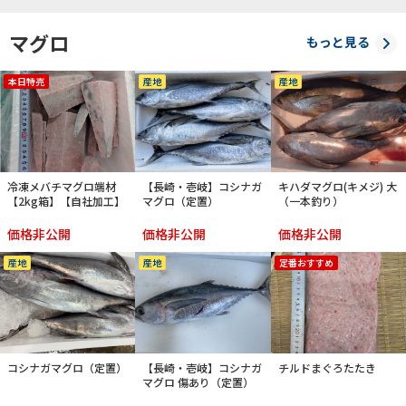
マグロ
もっと見る
本日特売
産地
産地
冷凍メバチマグロ端材
【長崎・壱岐】コシナガ
キハダマグロ(キメジ) 大
【2kg箱】【自社加工】
マグロ（定置）
（一本釣り）
価格非公開
価格非公開
価格非公開
産地
産地
定番おすすめ
コシナガマグロ（定置）
【長崎・壱岐】コシナガ
チルドまぐろたたき
マグロ 傷あり（定置）