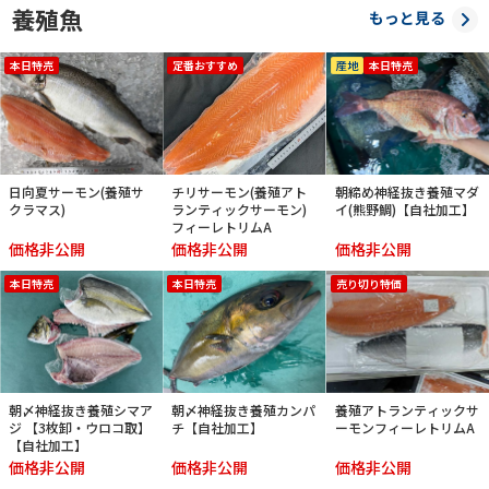
養殖魚
もっと見る
本日特売
定番おすすめ
産地
本日特売
日向夏サーモン(養殖サ
チリサーモン(養殖アト
朝締め神経抜き養殖マダ
クラマス)
ランティックサーモン)
イ(熊野鯛)【自社加工】
フィーレトリムA
価格非公開
価格非公開
価格非公開
本日特売
本日特売
売り切り特価
朝〆神経抜き養殖シマア
朝〆神経抜き養殖カンパ
養殖アトランティックサ
ジ 【3枚卸・ウロコ取】
チ【自社加工】
ーモンフィーレトリムA
【自社加工】
価格非公開
価格非公開
価格非公開