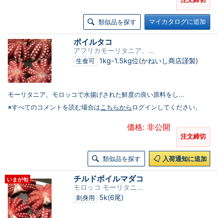
マイカタログに追加
類似品を探す
ボイルタコ
アフリカモーリタニア、...
1kg-1.5kg位(かねいし商店謹製)
生食可
モーリタニア、モロッコで水揚げされた鮮度の良い原料をし...
※すべてのコメントを読む場合は
こちらから
ログインしてください。
価格: 非公開
注文締切
類似品を探す
入荷通知に追加
チルドボイルマダコ
いまが旬
モロッコ モーリタニ...
5k(6尾)
刺身用