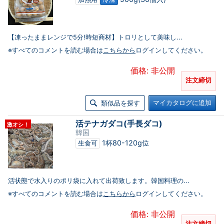
【凍ったままレンジで5分!時短商材】トロリとして美味し...
※すべてのコメントを読む場合は
こちらから
ログインしてください。
価格: 非公開
注文締切
マイカタログに追加
類似品を探す
活テナガダコ(手長ダコ)
激オシ！
韓国
1杯80-120g位
生食可
活状態で水入りのポリ袋に入れて出荷致します。韓国料理の...
※すべてのコメントを読む場合は
こちらから
ログインしてください。
価格: 非公開
注文締切