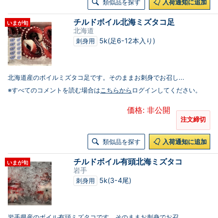
類似品を探す
入荷通知に追加
チルドボイル北海ミズタコ足
いまが旬
北海道
5k(足6-12本入り)
刺身用
北海道産のボイルミズタコ足です。そのままお刺身でお召し...
※すべてのコメントを読む場合は
こちらから
ログインしてください。
価格: 非公開
注文締切
類似品を探す
入荷通知に追加
チルドボイル有頭北海ミズタコ
いまが旬
岩手
5k(3-4尾)
刺身用
岩手県産のボイル有頭ミズタコです。そのままお刺身でお召...