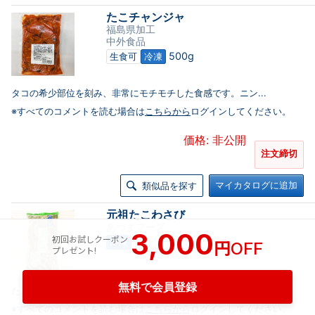
たこチャンジャ
福島県加工
中外食品
500g
生食可
冷凍
タコの希少部位を刻み、非常にモチモチした食感です。ニン...
※すべてのコメントを読む場合は
こちらから
ログインしてください。
価格: 非公開
注文締切
マイカタログに追加
類似品を探す
元祖たこわさび
あづまフーズ
3,000
初回お試しクーポン
円
1kg
冷凍
OFF
プレゼント!
無料で会員登録
たこわさびの元祖あずまフーズ謹製。
※すべてのコメントを読む場合は
こちらから
ログインしてください。