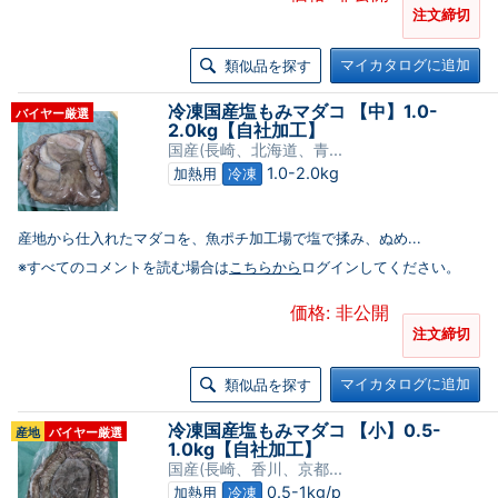
注文締切
マイカタログに追加
類似品を探す
冷凍国産塩もみマダコ 【中】1.0-
バイヤー厳選
2.0kg【自社加工】
国産(長崎、北海道、青...
1.0-2.0kg
加熱用
冷凍
産地から仕入れたマダコを、魚ポチ加工場で塩で揉み、ぬめ...
※すべてのコメントを読む場合は
こちらから
ログインしてください。
価格: 非公開
注文締切
マイカタログに追加
類似品を探す
冷凍国産塩もみマダコ 【小】0.5-
産地
バイヤー厳選
1.0kg【自社加工】
国産(長崎、香川、京都...
0.5-1kg/p
加熱用
冷凍