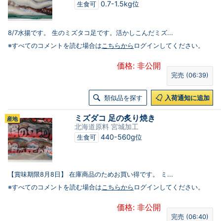
0.7-1.5kg位
生食可
8/7水揚です。 生のミズタコ足です。活かしこんだミズ...
※すべてのコメントを読む場合は
こちらから
ログインしてください。
価格: 非公開
完売 (06:39)
類似品を探す
入荷通知に追加
ミズダコ 足の炙り焼き
産地
北海道原料 宮城加工
440-560g位
生食可
【賞味期限8月8日】 在庫商品のためお買い得です。 ミ...
※すべてのコメントを読む場合は
こちらから
ログインしてください。
価格: 非公開
完売 (06:40)