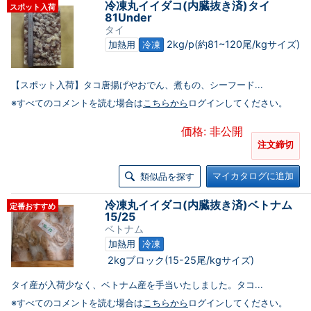
冷凍丸イイダコ(内臓抜き済)タイ
スポット入荷
81Under
タイ
2kg/p(約81~120尾/kgサイズ)
加熱用
冷凍
【スポット入荷】タコ唐揚げやおでん、煮もの、シーフード...
※すべてのコメントを読む場合は
こちらから
ログインしてください。
価格: 非公開
注文締切
マイカタログに追加
類似品を探す
冷凍丸イイダコ(内臓抜き済)ベトナム
定番おすすめ
15/25
ベトナム
加熱用
冷凍
2kgブロック(15-25尾/kgサイズ)
タイ産が入荷少なく、ベトナム産を手当いたしました。タコ...
※すべてのコメントを読む場合は
こちらから
ログインしてください。