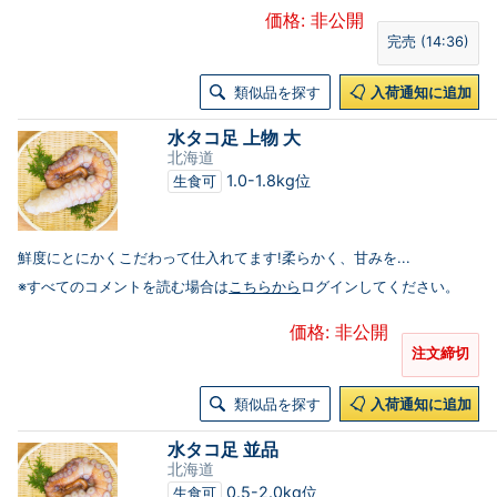
価格: 非公開
完売 (14:36)
類似品を探す
入荷通知に追加
水タコ足 上物 大
北海道
1.0-1.8kg位
生食可
鮮度にとにかくこだわって仕入れてます!柔らかく、甘みを...
※すべてのコメントを読む場合は
こちらから
ログインしてください。
価格: 非公開
注文締切
類似品を探す
入荷通知に追加
水タコ足 並品
北海道
0.5-2.0kg位
生食可