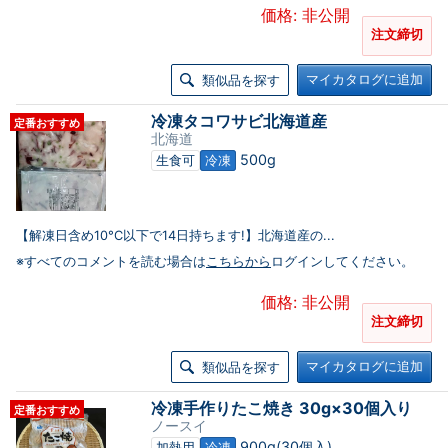
価格: 非公開
注文締切
マイカタログに追加
類似品を探す
冷凍タコワサビ北海道産
定番おすすめ
北海道
500g
生食可
冷凍
【解凍日含め10°C以下で14日持ちます!】北海道産の...
※すべてのコメントを読む場合は
こちらから
ログインしてください。
価格: 非公開
注文締切
マイカタログに追加
類似品を探す
冷凍手作りたこ焼き 30g×30個入り
定番おすすめ
ノースイ
900g(30個入)
加熱用
冷凍