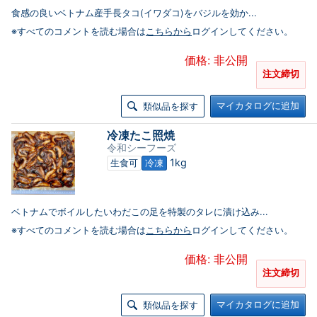
食感の良いベトナム産手長タコ(イワダコ)をバジルを効か...
※すべてのコメントを読む場合は
こちらから
ログインしてください。
価格: 非公開
注文締切
マイカタログに追加
類似品を探す
冷凍たこ照焼
令和シーフーズ
1kg
生食可
冷凍
ベトナムでボイルしたいわだこの足を特製のタレに漬け込み...
※すべてのコメントを読む場合は
こちらから
ログインしてください。
価格: 非公開
注文締切
マイカタログに追加
類似品を探す