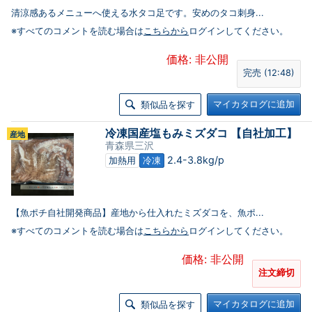
清涼感あるメニューへ使える水タコ足です。安めのタコ刺身...
※すべてのコメントを読む場合は
こちらから
ログインしてください。
価格: 非公開
完売 (12:48)
マイカタログに追加
類似品を探す
冷凍国産塩もみミズダコ 【自社加工】
産地
青森県三沢
2.4-3.8kg/p
加熱用
冷凍
【魚ポチ自社開発商品】産地から仕入れたミズダコを、魚ポ...
※すべてのコメントを読む場合は
こちらから
ログインしてください。
価格: 非公開
注文締切
マイカタログに追加
類似品を探す