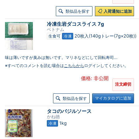
類似品を探す
入荷通知に追加
冷凍生岩ダコスライス 7g
ベトナム
20枚入(140gトレー(7g×20枚))
生食可
冷凍
味は薄いですが臭みは無いです。マリネなどにして回転寿司...
※すべてのコメントを読む場合は
こちらから
ログインしてください。
価格: 非公開
注文締切
マイカタログに追加
類似品を探す
タコのバジルソース
かね徳
1kg
冷凍