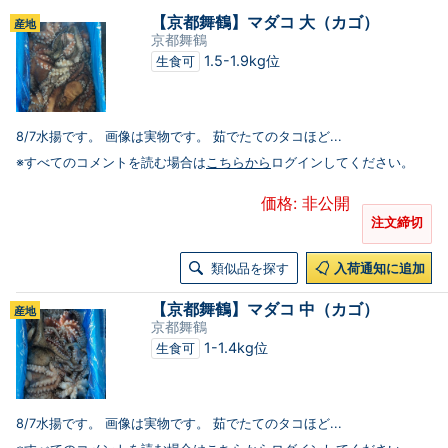
【京都舞鶴】マダコ 大（カゴ）
産地
京都舞鶴
1.5-1.9kg位
生食可
8/7水揚です。 画像は実物です。 茹でたてのタコほど...
※すべてのコメントを読む場合は
こちらから
ログインしてください。
価格: 非公開
注文締切
類似品を探す
入荷通知に追加
【京都舞鶴】マダコ 中（カゴ）
産地
京都舞鶴
1-1.4kg位
生食可
8/7水揚です。 画像は実物です。 茹でたてのタコほど...