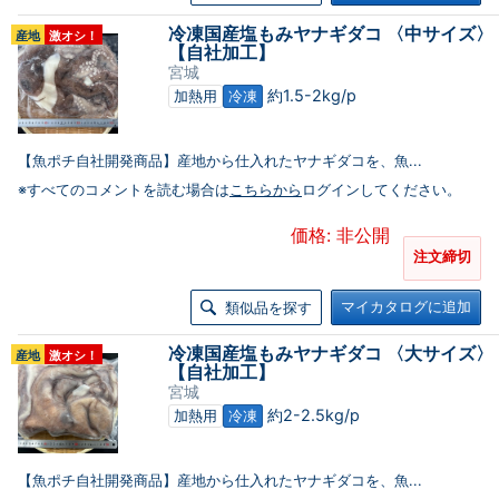
冷凍国産塩もみヤナギダコ 〈中サイズ〉
産地
激オシ！
【自社加工】
宮城
約1.5-2kg/p
加熱用
冷凍
【魚ポチ自社開発商品】産地から仕入れたヤナギダコを、魚...
※すべてのコメントを読む場合は
こちらから
ログインしてください。
価格: 非公開
注文締切
マイカタログに追加
類似品を探す
冷凍国産塩もみヤナギダコ 〈大サイズ〉
産地
激オシ！
【自社加工】
宮城
約2-2.5kg/p
加熱用
冷凍
【魚ポチ自社開発商品】産地から仕入れたヤナギダコを、魚...