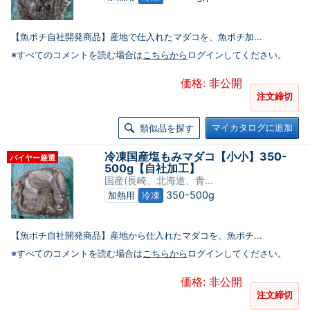
【魚ポチ自社開発商品】産地で仕入れたマダコを、魚ポチ加...
※すべてのコメントを読む場合は
こちらから
ログインしてください。
価格: 非公開
注文締切
マイカタログに追加
類似品を探す
冷凍国産塩もみマダコ【小小】350-
バイヤー厳選
500g【自社加工】
国産(長崎、北海道、青...
350-500g
加熱用
冷凍
【魚ポチ自社開発商品】産地から仕入れたマダコを、魚ポチ...
※すべてのコメントを読む場合は
こちらから
ログインしてください。
価格: 非公開
注文締切