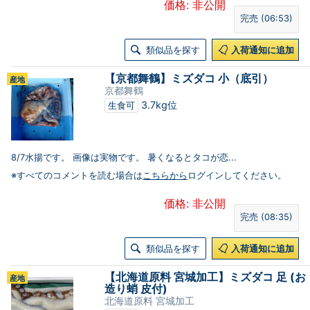
価格: 非公開
完売 (06:53)
類似品を探す
入荷通知に追加
【京都舞鶴】ミズダコ 小（底引）
産地
京都舞鶴
3.7kg位
生食可
8/7水揚です。 画像は実物です。 暑くなるとタコが恋...
※すべてのコメントを読む場合は
こちらから
ログインしてください。
価格: 非公開
完売 (08:35)
類似品を探す
入荷通知に追加
【北海道原料 宮城加工】ミズダコ 足 (お
産地
造り蛸 皮付)
北海道原料 宮城加工