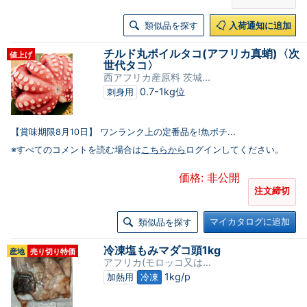
類似品を探す
入荷通知に追加
チルド丸ボイルタコ(アフリカ真蛸)〈次
値上げ
世代タコ〉
西アフリカ産原料 茨城...
0.7-1kg位
刺身用
【賞味期限8月10日】 ワンランク上の定番品を!魚ポチ...
※すべてのコメントを読む場合は
こちらから
ログインしてください。
価格: 非公開
注文締切
マイカタログに追加
類似品を探す
冷凍塩もみマダコ頭1kg
産地
売り切り特価
アフリカ(モロッコ又は...
1kg/p
加熱用
冷凍