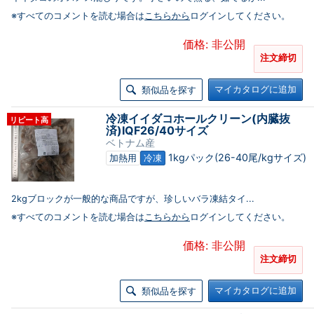
※すべてのコメントを読む場合は
こちらから
ログインしてください。
価格: 非公開
注文締切
マイカタログに追加
類似品を探す
冷凍イイダコホールクリーン(内臓抜
リピート高
済)IQF26/40サイズ
ベトナム産
1kgパック(26-40尾/kgサイズ)
加熱用
冷凍
2kgブロックが一般的な商品ですが、珍しいバラ凍結タイ...
※すべてのコメントを読む場合は
こちらから
ログインしてください。
価格: 非公開
注文締切
マイカタログに追加
類似品を探す