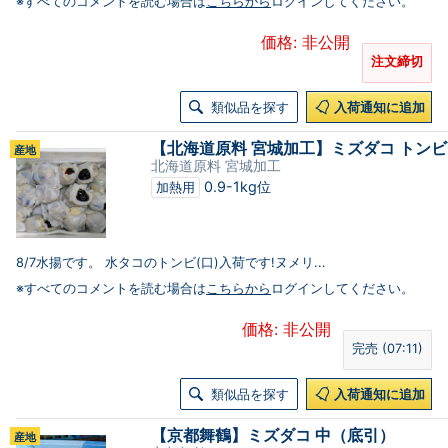
※すべてのコメントを読む場合は
こちらから
ログインしてください。
価格: 非公開
注文締切
類似品を探す
入荷通知に追加
【北海道原料 宮城加工】ミズダコ トンビ
産地
北海道原料 宮城加工
0.9-1kg位
加熱用
8/7水揚です。 水タコのトンビ(口)入荷です!ヌメリ...
※すべてのコメントを読む場合は
こちらから
ログインしてください。
価格: 非公開
完売 (07:11)
類似品を探す
入荷通知に追加
【京都舞鶴】ミズダコ 中（底引）
産地