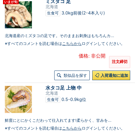
ミズダコ 足
いまが旬
北海道
3.0kg前後(2-4本入り)
生食可
北海道産のミズタコの足です。そのままお刺身はもちろんカ...
※すべてのコメントを読む場合は
こちらから
ログインしてください。
価格: 非公開
注文締切
類似品を探す
入荷通知に追加
水タコ足 上物 中
北海道
0.5-0.9kg位
生食可
鮮度にとにかくこだわって仕入れてます!柔らかく、甘みを...
※すべてのコメントを読む場合は
こちらから
ログインしてください。