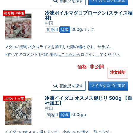
マイカタログに追加
類似品を探す
冷凍ボイルマダコブロークン(スライス端
売り切り特価
材)
中国
300gパック
刺身用
冷凍
マダコの寿司ネタスライスを加工した際の端材です。サラダ...
※すべてのコメントを読む場合は
こちらから
ログインしてください。
価格: 非公開
注文締切
マイカタログに追加
類似品を探す
冷凍イイダコ オスメス混じり 500g 【自
スポット入荷
社加工】
秋田
500g/p
加熱用
冷凍
イイダコのオスメス混じりです。小さいので煮る、茹でるが...