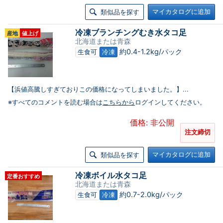
マイカタログに追加
類似品を探す
冷凍ブランチングむき水タコ足
産地
値上げ
北海道または青森
約0.4-1.2kg/パック
生食可
冷凍
【浜値高騰しすぎておりこの価格になってしまいました。】...
※すべてのコメントを読む場合は
こちらから
ログインしてください。
価格: 非公開
注文締切
マイカタログに追加
類似品を探す
冷凍ボイル水タコ足
定番おすすめ
北海道または青森
約0.7-2.0kg/パック
生食可
冷凍