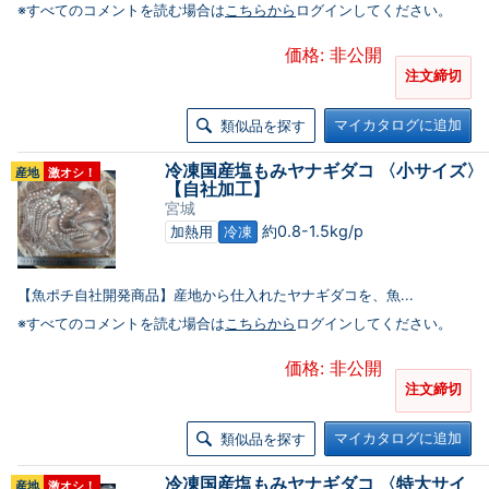
※すべてのコメントを読む場合は
こちらから
ログインしてください。
価格: 非公開
注文締切
マイカタログに追加
類似品を探す
冷凍国産塩もみヤナギダコ 〈小サイズ〉
産地
激オシ！
【自社加工】
宮城
約0.8-1.5kg/p
加熱用
冷凍
【魚ポチ自社開発商品】産地から仕入れたヤナギダコを、魚...
※すべてのコメントを読む場合は
こちらから
ログインしてください。
価格: 非公開
注文締切
マイカタログに追加
類似品を探す
冷凍国産塩もみヤナギダコ 〈特大サイ
産地
激オシ！