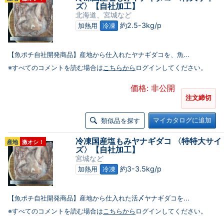
ズ〉【自社加工】
北海道、宮城など
約2.5-3kg/p
加熱用
冷凍
【魚ポチ自社開発商品】産地から仕入れたヤナギダコを、魚...
※すべてのコメントを読む場合は
こちらから
ログインしてください。
価格: 非公開
注文締切
マイカタログに追加
類似品を探す
冷凍国産塩もみヤナギダコ 〈特特大サイ
産地
激オシ！
ズ〉【自社加工】
宮城など
約3-3.5kg/p
加熱用
冷凍
【魚ポチ自社開発商品】産地から仕入れた活〆ヤナギダコを...
※すべてのコメントを読む場合は
こちらから
ログインしてください。