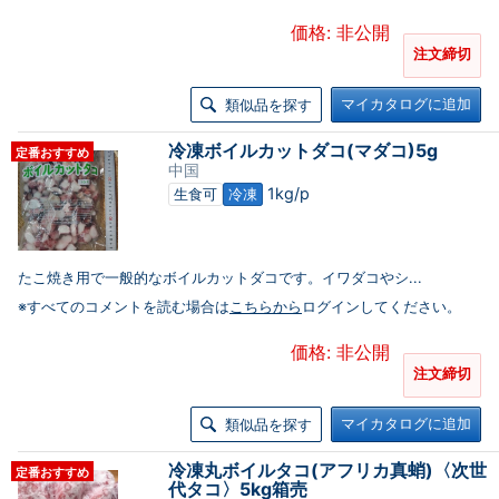
価格: 非公開
注文締切
マイカタログに追加
類似品を探す
冷凍ボイルカットダコ(マダコ)5g
定番おすすめ
中国
1kg/p
生食可
冷凍
たこ焼き用で一般的なボイルカットダコです。イワダコやシ...
※すべてのコメントを読む場合は
こちらから
ログインしてください。
価格: 非公開
注文締切
マイカタログに追加
類似品を探す
冷凍丸ボイルタコ(アフリカ真蛸)〈次世
定番おすすめ
代タコ〉5kg箱売