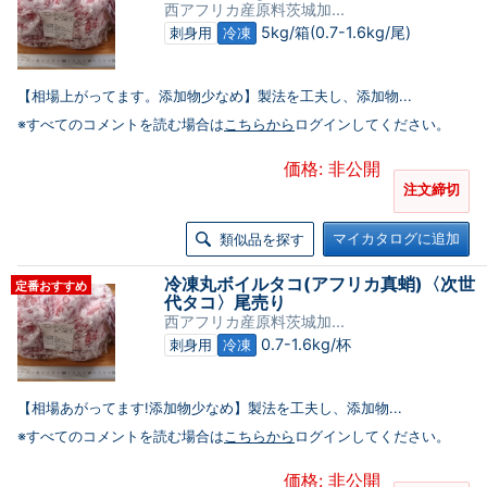
西アフリカ産原料茨城加...
5kg/箱(0.7-1.6kg/尾)
刺身用
冷凍
【相場上がってます。添加物少なめ】製法を工夫し、添加物...
※すべてのコメントを読む場合は
こちらから
ログインしてください。
価格: 非公開
注文締切
マイカタログに追加
類似品を探す
冷凍丸ボイルタコ(アフリカ真蛸)〈次世
定番おすすめ
代タコ〉尾売り
西アフリカ産原料茨城加...
0.7-1.6kg/杯
刺身用
冷凍
【相場あがってます!添加物少なめ】製法を工夫し、添加物...
※すべてのコメントを読む場合は
こちらから
ログインしてください。
価格: 非公開